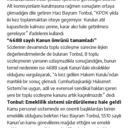
Alt komisyonların kurulmasına rağmen sonuçların ortaya
çıkmadığını dile getiren Hacı Bayram Tonbul, “KPDK yılda
iki kez toplanmaktan öteye geçemiyor. Kurulun atıl
kapasitede kalması yerine, karar alıcı hale getirilmesi
gerekiyor.” ifadelerini kullandı.
“4688 sayılı Kanun ömrünü tamamladı”
Sözlerinin devamında toplu sözleşme sürecine ilişkin
değerlendirmelerde de bulunan Tonbul, 8 toplu
sözleşmenin yarısının uzlaşmazlıkla sonuçlandığını, bunun
temel nedeninin ise 4688 sayılı Kanun’daki eksiklikler
olduğunu vurgulayarak, “4 kez gidilen Hakem Kurulu’ndan
mantıklı bir sonuç çıkmadı. Cumhurbaşkanlığı Hükümet
Sistemi’ne uygun, adil ve evrensel sendikal hakları içeren
yeni bir toplu sözleşme kanunu artık kaçınılmazdır.” dedi.
Tonbul: Emeklilik sistemi sürdürülemez hale geldi
Kamu personel sisteminde en önemli başlıklardan birinin
emeklilik olduğunu belirten Hacı Bayram Tonbul, 5510 sayılı
Kanun’un kamu görevlilerini mağdur ettiğini ve emekli