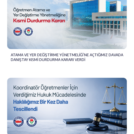
ATAMA VE YER DEĞİŞTİRME YÖNETMELİĞİ’NE AÇTIĞIMIZ DAVADA
DANIŞTAY KISMİ DURDURMA KARARI VERDİ