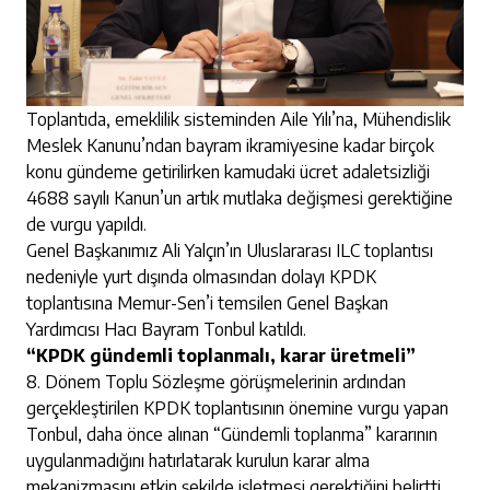
Toplantıda, emeklilik sisteminden Aile Yılı’na, Mühendislik
Meslek Kanunu’ndan bayram ikramiyesine kadar birçok
konu gündeme getirilirken kamudaki ücret adaletsizliği
4688 sayılı Kanun’un artık mutlaka değişmesi gerektiğine
de vurgu yapıldı.
Genel Başkanımız Ali Yalçın’ın Uluslararası ILC toplantısı
nedeniyle yurt dışında olmasından dolayı KPDK
toplantısına Memur-Sen’i temsilen Genel Başkan
Yardımcısı Hacı Bayram Tonbul katıldı.
“KPDK gündemli toplanmalı, karar üretmeli”
8. Dönem Toplu Sözleşme görüşmelerinin ardından
gerçekleştirilen KPDK toplantısının önemine vurgu yapan
Tonbul, daha önce alınan “Gündemli toplanma” kararının
uygulanmadığını hatırlatarak kurulun karar alma
mekanizmasını etkin şekilde işletmesi gerektiğini belirtti.