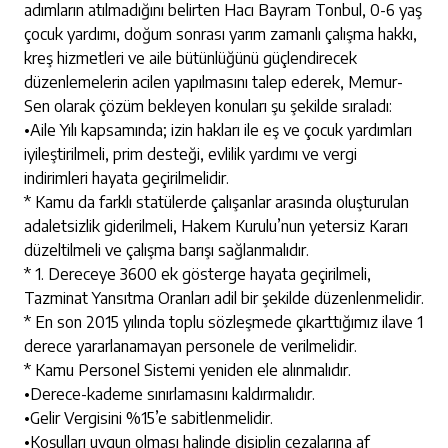
adımların atılmadığını belirten Hacı Bayram Tonbul, 0-6 yaş
çocuk yardımı, doğum sonrası yarım zamanlı çalışma hakkı,
kreş hizmetleri ve aile bütünlüğünü güçlendirecek
düzenlemelerin acilen yapılmasını talep ederek, Memur-
Sen olarak çözüm bekleyen konuları şu şekilde sıraladı:
•​Aile Yılı kapsamında; izin hakları ile eş ve çocuk yardımları
iyileştirilmeli, prim desteği, evlilik yardımı ve vergi
indirimleri hayata geçirilmelidir.
* Kamu da farklı statülerde çalışanlar arasında oluşturulan
adaletsizlik giderilmeli, Hakem Kurulu’nun yetersiz Kararı
düzeltilmeli ve çalışma barışı sağlanmalıdır.
* 1. Dereceye 3600 ek gösterge hayata geçirilmeli,
Tazminat Yansıtma Oranları adil bir şekilde düzenlenmelidir.
* En son 2015 yılında toplu sözleşmede çıkarttığımız ilave 1
derece yararlanamayan personele de verilmelidir.
* Kamu Personel Sistemi yeniden ele alınmalıdır.
•​Derece-kademe sınırlamasını kaldırmalıdır.
•​Gelir Vergisini %15’e sabitlenmelidir.
•​Koşulları uygun olması halinde disiplin cezalarına af