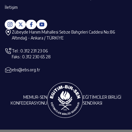
İletişim
Zübeyde Hanım Mahallesi Sebze Bahçeleri Caddesi No:86
Altındağ - Ankara / TÜRKİYE
Tel : 0.312 231 23 06
Faks : 0.312 230 65 28
ebs@ebs.org.tr
MEMUR-SEN
EĞİTİMCİLER BİRLİĞİ
KONFEDERASYONU
SENDİKASI