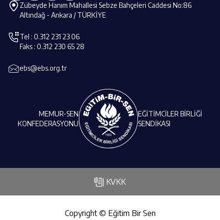
Zübeyde Hanım Mahallesi Sebze Bahçeleri Caddesi No:86
Altındağ - Ankara / TÜRKİYE
Tel : 0.312 231 23 06
Faks : 0.312 230 65 28
ebs@ebs.org.tr
MEMUR-SEN
EĞİTİMCİLER BİRLİĞİ
KONFEDERASYONU
SENDİKASI
| KVKK
Copyright © Eğitim Bir Sen