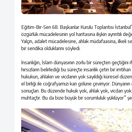
Eğitim-Bir-Sen 68. Başkanlar Kurulu Toplantısı İstanbul’
özgürlük mücadelesinin yol haritasına ilişkin ayrıntılı de
Yalçın, adalet mücadelesine, ahlak müdafaasına, ilkeli
bir sendika olduklarını söyledi.
İnsanlığın, İslam dünyasının zorlu bir süreçten geçtiğini 
hırsızların belirlediği bu süreçte insanlık çetin bir imti
hukukun, ahlakın ve vicdanın yok sayıldığı küresel düzen
el birliği ile coğrafyamızı kan gölüne çeviriyor. Dünyanın dö
sonuçları. Bu düzende hukuk yok, ahlak yok, vicdan yo
muhtaçtır. Bu da bize büyük bir sorumluluk yüklüyor” şe