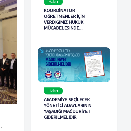
Haber
KOORDİNATÖR
ÖĞRETMENLER İÇİN
VERDİĞİMİZ HUKUK
MÜCADELESİNDE
HAKLILIĞIMIZ BİR KEZ DAHA
TESCİLLENDİ
Haber
AKADEMİYE SEÇİLECEK
YÖNETİCİ ADAYLARININ
YAŞADIĞI MAĞDURİYET
GİDERİLMELİDİR
ir