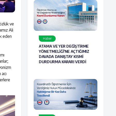
 özlük ve
ımız Ali
ük eden
Haber
ATAMA VE YER DEĞİŞTİRME
YÖNETMELİĞİ’NE AÇTIĞIMIZ
ımı
DAVADA DANIŞTAY KISMİ
anlar;
DURDURMA KARARI VERDİ
iyonizm
n acı
erlere