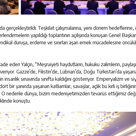
da gerçekleştirildi. Teşkilat çalışmalarına, yeni dönem hedeflerine,
ğerlendirmelerin yapıldığı toplantının açılışında konuşan Genel Başkan
 sendikal duruşa, erdeme ve sınırları aşan emek mücadelesine öncül
ifade eden Yalçın, “Meşruiyeti haydutların, hukuku zalimlerin, paylaş
han veriyor. Gazze’de, Filistin’de, Lübnan’da, Doğu Türkistan’da yaşan
in insanlık sınavında sınıfta kaldığını gösteriyor. Emperyalizm ve s
rt bir yanında yaşanan katliamlar, savaşlar, açlık bu kirli iş birliğini
k. O nedenle dünya, bizim medeniyetimizden tevarüs ettiğimiz değ
klinde konuştu.