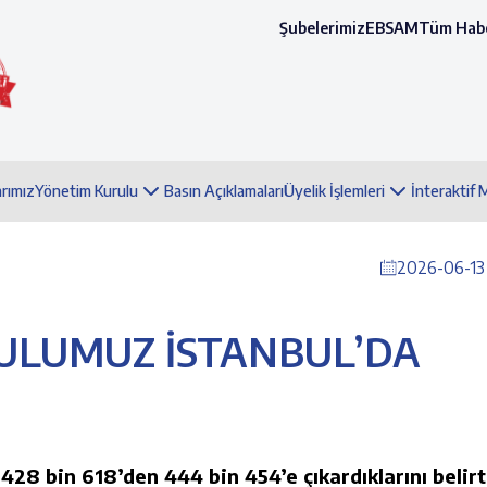
Şubelerimiz
EBSAM
Tüm Habe
arımız
Yönetim Kurulu
Basın Açıklamaları
Üyelik İşlemleri
İnteraktif
2026-06-13 
ULUMUZ İSTANBUL’DA
 428 bin 618’den 444 bin 454’e çıkardıklarını belir