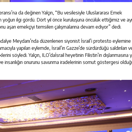
eransı’na da değinen Yalçın, “Bu vesilesiyle Uluslararası Emek
oğun ilgi gördü. Dört yıl önce kuruluşuna öncülük ettiğimiz ve ay
nu aşan emekçiyi temsilen çalışmalarına devam ediyor” dedi.
dalye Meydanı’nda düzenlenen siyonist İsrail’i protesto eylemine
 amacıyla yapılan eylemde, İsrail’in Gazze’de sürdürdüğü saldırıları ve 
klerini söyledi. Yalçın, ILO’daİsrail heyetinin Filistin’in dışlanmasına 
 ve insanlığın onurunu savunma iradelerinin somut göstergesi oldu