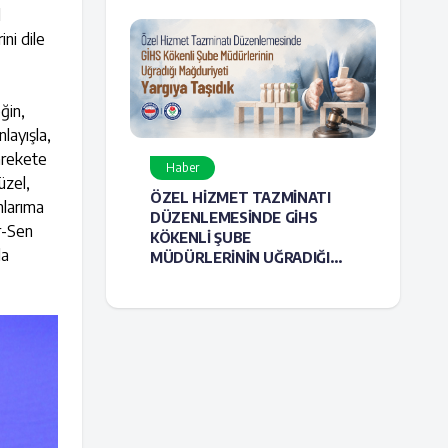
l
ni dile
ğin,
layışla,
arekete
Haber
üzel,
ÖZEL HİZMET TAZMİNATI
nlarıma
DÜZENLEMESİNDE GİHS
ir-Sen
KÖKENLİ ŞUBE
la
MÜDÜRLERİNİN UĞRADIĞI
MAĞDURİYETİ YARGIYA
TAŞIDIK