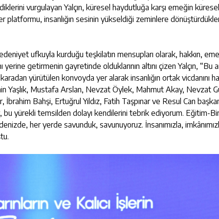
iklerini vurgulayan Yalçın, küresel haydutluğa karşı emeğin kürese
er platformu, insanlığın sesinin yükseldiği zeminlere dönüştürdükleri
niyet ufkuyla kurduğu teşkilatın mensupları olarak, hakkın, eme
yerine getirmenin gayretinde olduklarının altını çizen Yalçın, “Bu an
karadan yürütülen konvoyda yer alarak insanlığın ortak vicdanını h
ahin Yaşlık, Mustafa Arslan, Nevzat Öylek, Mahmut Akay, Nevzat G
rahim Bahşi, Ertuğrul Yıldız, Fatih Taşpınar ve Resul Can başka
r, bu yürekli temsilden dolayı kendilerini tebrik ediyorum. Eğitim-B
 denizde, her yerde savunduk, savunuyoruz. İnsanımızla, imkânımız
tu.