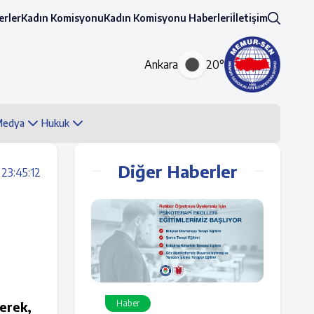
rler
Kadın Komisyonu
Kadın Komisyonu Haberleri
İletişim
Ankara
20°
 Medya
Hukuk
Diğer Haberler
23:45:12
Haber
terek,