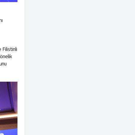
nı
Filistinli
yönelik
ğunu