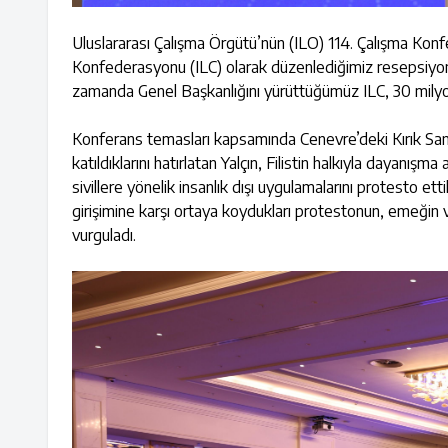
Uluslararası Çalışma Örgütü’nün (ILO) 114. Çalışma Konf
Konfederasyonu (ILC) olarak düzenlediğimiz resepsiyon y
zamanda Genel Başkanlığını yürüttüğümüz ILC, 30 milyo
Konferans temasları kapsamında Cenevre’deki Kırık San
katıldıklarını hatırlatan Yalçın, Filistin halkıyla dayanışma
sivillere yönelik insanlık dışı uygulamalarını protesto etti
girişimine karşı ortaya koydukları protestonun, emeğin
vurguladı.