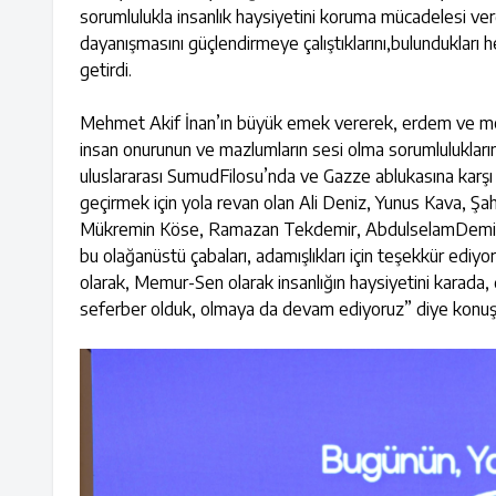
sorumlulukla insanlık haysiyetini koruma mücadelesi verd
dayanışmasını güçlendirmeye çalıştıklarını,bulundukları h
getirdi.
Mehmet Akif İnan’ın büyük emek vererek, erdem ve mede
insan onurunun ve mazlumların sesi olma sorumluluklarını 
uluslararası SumudFilosu’nda ve Gazze ablukasına karşı 
geçirmek için yola revan olan Ali Deniz, Yunus Kava, Ş
Mükremin Köse, Ramazan Tekdemir, AbdulselamDemir, İb
bu olağanüstü çabaları, adamışlıkları için teşekkür ediyo
olarak, Memur-Sen olarak insanlığın haysiyetini karada,
seferber olduk, olmaya da devam ediyoruz” diye konuş