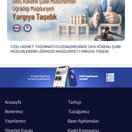
ÖZEL HİZMET TAZMİNATI DÜZENLEMESİNDE GİHS KÖKENLİ ŞUBE
MÜDÜRLERİNİN UĞRADIĞI MAĞDURİYETİ YARGIYA TAŞIDIK
Anasayfa
Tarihçe
İlkelerimiz
Tüzüğümüz
Yayınlarımız
Basın Açıklamaları
Yönetim Kurulu
Kadın Komisyonu