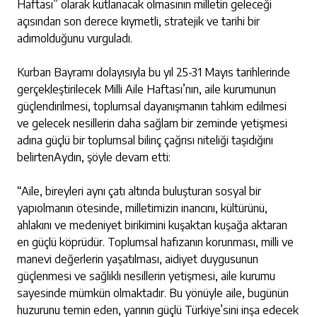
Haftası” olarak kutlanacak olmasının milletin geleceği
açısından son derece kıymetli, stratejik ve tarihi bir
adımolduğunu vurguladı.
Kurban Bayramı dolayısıyla bu yıl 25-31 Mayıs tarihlerinde
gerçekleştirilecek Milli Aile Haftası’nın, aile kurumunun
güçlendirilmesi, toplumsal dayanışmanın tahkim edilmesi
ve gelecek nesillerin daha sağlam bir zeminde yetişmesi
adına güçlü bir toplumsal bilinç çağrısı niteliği taşıdığını
belirtenAydın, şöyle devam etti:
“Aile, bireyleri aynı çatı altında buluşturan sosyal bir
yapıolmanın ötesinde, milletimizin inancını, kültürünü,
ahlakını ve medeniyet birikimini kuşaktan kuşağa aktaran
en güçlü köprüdür. Toplumsal hafızanın korunması, milli ve
manevi değerlerin yaşatılması, aidiyet duygusunun
güçlenmesi ve sağlıklı nesillerin yetişmesi, aile kurumu
sayesinde mümkün olmaktadır. Bu yönüyle aile, bugünün
huzurunu temin eden, yarının güçlü Türkiye’sini inşa edecek