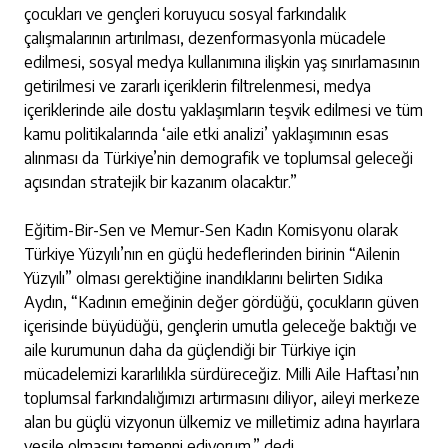
çocukları ve gençleri koruyucu sosyal farkındalık
çalışmalarının artırılması, dezenformasyonla mücadele
edilmesi, sosyal medya kullanımına ilişkin yaş sınırlamasının
getirilmesi ve zararlı içeriklerin filtrelenmesi, medya
içeriklerinde aile dostu yaklaşımların teşvik edilmesi ve tüm
kamu politikalarında ‘aile etki analizi’ yaklaşımının esas
alınması da Türkiye’nin demografik ve toplumsal geleceği
açısından stratejik bir kazanım olacaktır.”
Eğitim-Bir-Sen ve Memur-Sen Kadın Komisyonu olarak
Türkiye Yüzyılı’nın en güçlü hedeflerinden birinin “Ailenin
Yüzyılı” olması gerektiğine inandıklarını belirten Sıdıka
Aydın, “Kadının emeğinin değer gördüğü, çocukların güven
içerisinde büyüdüğü, gençlerin umutla geleceğe baktığı ve
aile kurumunun daha da güçlendiği bir Türkiye için
mücadelemizi kararlılıkla sürdüreceğiz. Milli Aile Haftası’nın
toplumsal farkındalığımızı artırmasını diliyor, aileyi merkeze
alan bu güçlü vizyonun ülkemiz ve milletimiz adına hayırlara
vesile olmasını temenni ediyorum.” dedi.