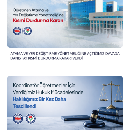
ATAMA VE YER DEĞİŞTİRME YÖNETMELİĞİ’NE AÇTIĞIMIZ DAVADA
DANIŞTAY KISMİ DURDURMA KARARI VERDİ