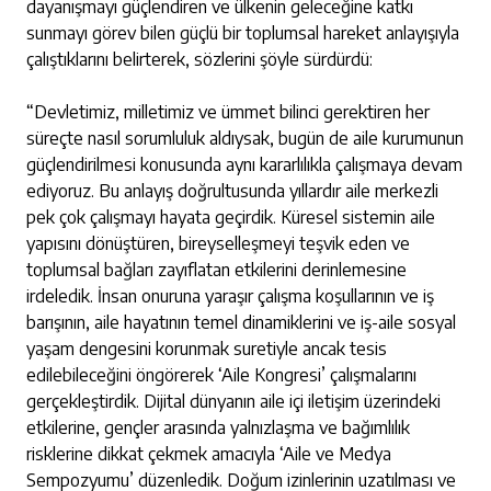
dayanışmayı güçlendiren ve ülkenin geleceğine katkı
sunmayı görev bilen güçlü bir toplumsal hareket anlayışıyla
çalıştıklarını belirterek, sözlerini şöyle sürdürdü:
“Devletimiz, milletimiz ve ümmet bilinci gerektiren her
süreçte nasıl sorumluluk aldıysak, bugün de aile kurumunun
güçlendirilmesi konusunda aynı kararlılıkla çalışmaya devam
ediyoruz. Bu anlayış doğrultusunda yıllardır aile merkezli
pek çok çalışmayı hayata geçirdik. Küresel sistemin aile
yapısını dönüştüren, bireyselleşmeyi teşvik eden ve
toplumsal bağları zayıflatan etkilerini derinlemesine
irdeledik. İnsan onuruna yaraşır çalışma koşullarının ve iş
barışının, aile hayatının temel dinamiklerini ve iş-aile sosyal
yaşam dengesini korunmak suretiyle ancak tesis
edilebileceğini öngörerek ‘Aile Kongresi’ çalışmalarını
gerçekleştirdik. Dijital dünyanın aile içi iletişim üzerindeki
etkilerine, gençler arasında yalnızlaşma ve bağımlılık
risklerine dikkat çekmek amacıyla ‘Aile ve Medya
Sempozyumu’ düzenledik. Doğum izinlerinin uzatılması ve