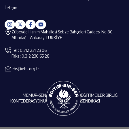
İletişim
Zübeyde Hanım Mahallesi Sebze Bahçeleri Caddesi No:86
Altındağ - Ankara / TÜRKİYE
Tel : 0.312 231 23 06
Faks : 0.312 230 65 28
ebs@ebs.org.tr
MEMUR-SEN
EĞİTİMCİLER BİRLİĞİ
KONFEDERASYONU
SENDİKASI