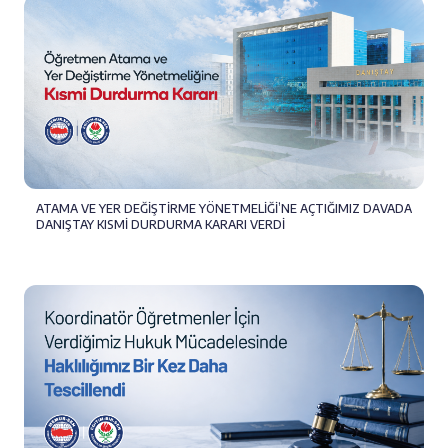
ATAMA VE YER DEĞİŞTİRME YÖNETMELİĞİ’NE AÇTIĞIMIZ DAVADA
DANIŞTAY KISMİ DURDURMA KARARI VERDİ