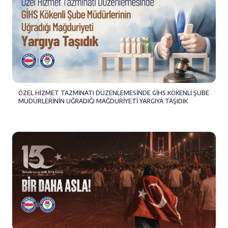
ÖZEL HİZMET TAZMİNATI DÜZENLEMESİNDE GİHS KÖKENLİ ŞUBE
MÜDÜRLERİNİN UĞRADIĞI MAĞDURİYETİ YARGIYA TAŞIDIK