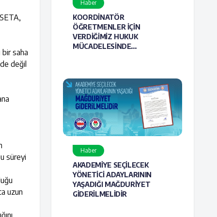
Haber
, SETA,
KOORDİNATÖR
ÖĞRETMENLER İÇİN
VERDİĞİMİZ HUKUK
MÜCADELESİNDE
 bir saha
HAKLILIĞIMIZ BİR KEZ DAHA
’de değil
TESCİLLENDİ
ana
n
Haber
bu süreyi
AKADEMİYE SEÇİLECEK
YÖNETİCİ ADAYLARININ
luğu
YAŞADIĞI MAĞDURİYET
ıca uzun
GİDERİLMELİDİR
ğını