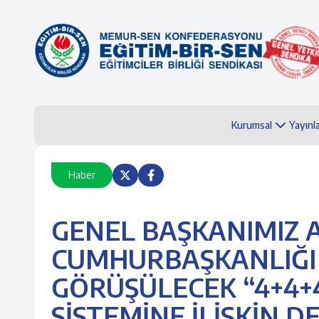
Kurumsal
Yayınl
Haber
GENEL BAŞKANIMIZ A
CUMHURBAŞKANLIĞI 
GÖRÜŞÜLECEK “4+4+
SİSTEMİNE İLİŞKİN