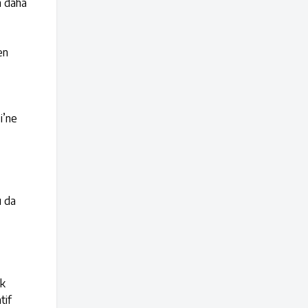
n daha
en
i’ne
ı da
ek
tif