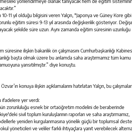
ken mesleki yönlendirmeye olanak tanıyacak hem de eğitim sistemini
acaktır.”
10-11 yıl olduğu bilgisini veren Yalçın, "Japonya ve Güney Kore gibi
orunlu eğitim süresi 9-13 yıl arasında değişkenlik gösteriyor. Değiş
şılayacak şekilde süre uzun. Aynı zamanda eğitim süresinin uzunluğu
tim süresine ilişkin bakanlık ön çalışmasını Cumhurbaşkanlığı Kabines
m Bakanlığı başta olmak üzere bu anlamda saha araştırmamız tüm kamu
kamuoyuna yansıtılmıştır.” diye konuştu.
zvar’ın konuya ilişkin açıklamalarını hatırlatan Yalçın, bu çalışmalar
ifadelere yer verdi:
ün zorunluluğu esnek bir ortaöğretim modelini de beraberinde
rkiye'deki sivil toplum kuruluşlarının raporları ve saha araştırmamız,
odellerle yeniden kurgulanmasına yönelik güçlü bir toplumsal dest
 yöneticileri ve veliler farklı ihtiyaçlara yanıt verebilecek alterna