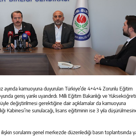
muz ayında kamuoyuna duyurulan Türkiye’de 4+4+4 Zorunlu Eğitim
yunda geniş yankı uyandırdı. Milli Eğitim Bakanlığı ve Yükseköğret
nüyle değiştirilmesi gerektiğine dair açıklamalar da kamuoyuna
ı Kabinesi’ne sunulacağı, lisans eğitiminin ise 3 yıla düşürülmesin
ilişkin sorularını genel merkezde düzenlediği basın toplantısında ya