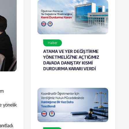
Haber
ATAMA VE YER DEĞİŞTİRME
YÖNETMELİĞİ’NE AÇTIĞIMIZ
DAVADA DANIŞTAY KISMİ
DURDURMA KARARI VERDİ
im
e yönelik
nıtladı.