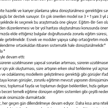
rsite hazırlık ve kariyer planlama yılına dönüştürülmesi gerektiğini s
lü bir destek sunuyor. En çok önerilen model ise 3 + 1 yani 3 yıl z
ğlı şeklinde iki seçenek bu araştırmada öne çıkıyor. Eğitim-Bir-Sen ol
niden düzenlenmesi ve bir yol haritası oluşturulması konusunda önem
mızda elde ettiğimiz bulgular doğrultusunda zorunlu eğitim süresi,
ale getirilmelidir. Esnek ve modüler yapıya sahip ortaöğretim model
lendirme ortaokuldan itibaren sistematik hale dönüştürülmelidir."
da "
öyle devam etti:
 sürenin uzatılmasının yapısal sorunları artırması, sürenin uzatılmasın
r için yük oluşturması, süre artışının erken okul terklerine yol açmas
 ve odaklanmış modellerin geliştirilmesi gerektiği gibi görüşler ifa
ortaya konan görüşler, zorunlu eğitimin mevcut yapısının dönüşümüne 
resi, toplumsal fayda ve toplumun değişin beklentileri, hızla gelişe
n beceri temelli eğitime dönüşen eğitim sistemleri gibi çeşitli nede
 olarak önümüzde durmaktadır.
r, her geçen gün dillendirilmeye devam ediyor. Daha kısa ama niteli