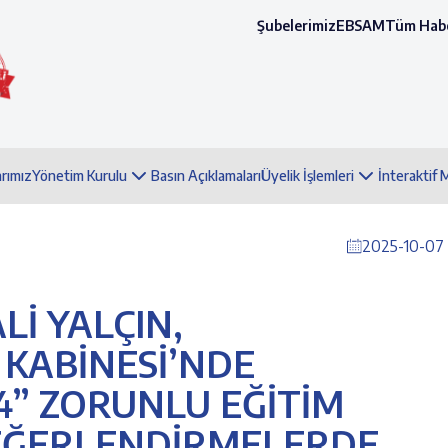
Şubelerimiz
EBSAM
Tüm Habe
arımız
Yönetim Kurulu
Basın Açıklamaları
Üyelik İşlemleri
İnteraktif
2025-10-07 
Lİ YALÇIN,
KABİNESİ’NDE
4” ZORUNLU EĞİTİM
 DEĞERLENDİRMELERDE