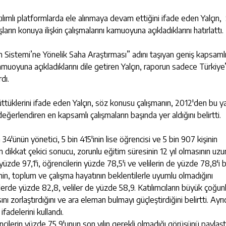
tılımlı platformlarda ele alınmaya devam ettiğini ifade eden Yalçın
n konuya ilişkin çalışmalarını kamuoyuna açıkladıklarını hatırlattı.
 Sistemi’ne Yönelik Saha Araştırması” adını taşıyan geniş kapsamlı
muoyuna açıkladıklarını dile getiren Yalçın, raporun sadece Türkiye
dı.
rüttüklerini ifade eden Yalçın, söz konusu çalışmanın, 2012'den bu y
erlendiren en kapsamlı çalışmaların başında yer aldığını belirtti.
34'ünün yönetici, 5 bin 415'inin lise öğrencisi ve 5 bin 907 kişinin
 dikkat çekici sonucu, zorunlu eğitim süresinin 12 yıl olmasının uzu
üzde 97,1'i, öğrencilerin yüzde 78,5'i ve velilerin de yüzde 78,8'i 
in, toplum ve çalışma hayatının beklentilerle uyumlu olmadığını
erde yüzde 82,8, veliler de yüzde 58,9. Katılımcıların büyük çoğun
nı zorlaştırdığını ve ara eleman bulmayı güçleştirdiğini belirtti. Ayr
ifadelerini kullandı.
ilerin yüzde 75,9'unun son yılın gerekli olmadığı görüşünü paylaştı