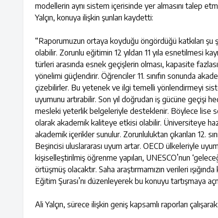
modellerin aynı sistem içerisinde yer almasını talep etm
Yalçın, konuya ilişkin şunları kaydetti:
“Raporumuzun ortaya koyduğu öngördüğü katkıları şu şekil
olabilir. Zorunlu eğitimin 12 yıldan 11 yıla esnetilmesi k
türleri arasında esnek geçişlerin olması, kapasite fazlası
yönelimi güçlendirir. Öğrenciler 11. sınıfın sonunda akade
çizebilirler. Bu yetenek ve ilgi temelli yönlendirmeyi sis
uyumunu artırabilir. Son yıl doğrudan iş gücüne geçişi he
mesleki yeterlik belgeleriyle desteklenir. Böylece lise s
olarak akademik kaliteye etkisi olabilir. Üniversiteye hazı
akademik içerikler sunulur. Zorunluluktan çıkarılan 12. sın
Beşincisi uluslararası uyum artar. OECD ülkeleriyle uyuml
kişiselleştirilmiş öğrenme yapıları, UNESCO’nun ‘gelec
örtüşmüş olacaktır. Saha araştırmamızın verileri ışığında k
Eğitim Şurası’nı düzenleyerek bu konuyu tartışmaya aç
Ali Yalçın, sürece ilişkin geniş kapsamlı raporları çalışarak