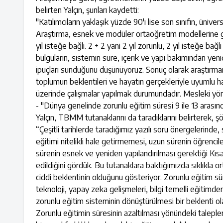
belirten Yalçın, şunları kaydetti:
"Katılımcıların yaklaşık yüzde 90'ı lise son sınıfın, ünive
Araştırma, esnek ve modüler ortaöğretim modellerine güç
yıl isteğe bağlı. 2 + 2 yani 2 yıl zorunlu, 2 yıl isteğe ba
bulguların, sistemin süre, içerik ve yapı bakımından ye
ipuçları sunduğunu düşünüyoruz. Sonuç olarak araştırma
toplumun beklentileri ve hayatın gerçekleriyle uyumlu h
üzerinde çalışmalar yapılmak durumundadır. Mesleki yön
- "Dünya genelinde zorunlu eğitim süresi 9 ile 13 arasın
Yalçın, TBMM tutanaklarını da taradıklarını belirterek, ş
“Çeşitli tarihlerde taradığımız yazılı soru önergelerinde,
eğitimi nitelikli hale getirmemesi, uzun sürenin öğrencile
sürenin esnek ve yeniden yapılandırılması gerektiği Kısa
edildiğini gördük. Bu tutanaklara baktığımızda sıklıkla 
ciddi beklentinin olduğunu gösteriyor. Zorunlu eğitim sü
teknoloji, yapay zeka gelişmeleri, bilgi temelli eğitimde
zorunlu eğitim sisteminin dönüştürülmesi bir beklenti
Zorunlu eğitimin süresinin azaltılması yönündeki taleple