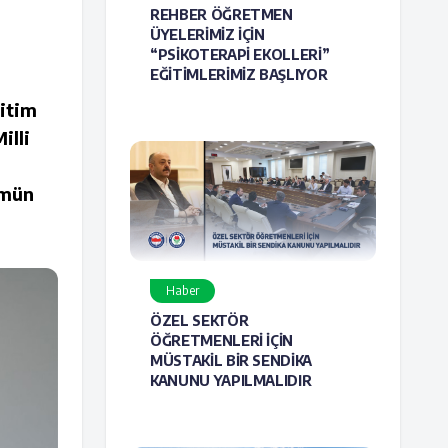
REHBER ÖĞRETMEN
ÜYELERİMİZ İÇİN
“PSİKOTERAPİ EKOLLERİ”
EĞİTİMLERİMİZ BAŞLIYOR
ğitim
illi
ümün
Haber
ÖZEL SEKTÖR
ÖĞRETMENLERİ İÇİN
MÜSTAKİL BİR SENDİKA
KANUNU YAPILMALIDIR