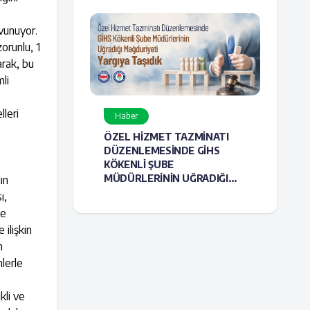
avunuyor.
orunlu, 1
arak, bu
li
leri
Haber
ÖZEL HİZMET TAZMİNATI
DÜZENLEMESİNDE GİHS
KÖKENLİ ŞUBE
MÜDÜRLERİNİN UĞRADIĞI
ın
MAĞDURİYETİ YARGIYA
ı,
TAŞIDIK
de
ilişkin
n
nlerle
kli ve