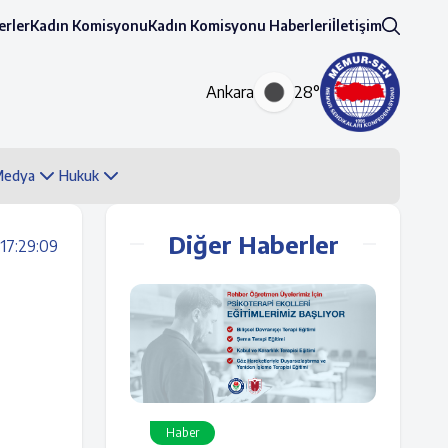
rler
Kadın Komisyonu
Kadın Komisyonu Haberleri
İletişim
Ankara
28°
 Medya
Hukuk
Diğer Haberler
17:29:09
Haber