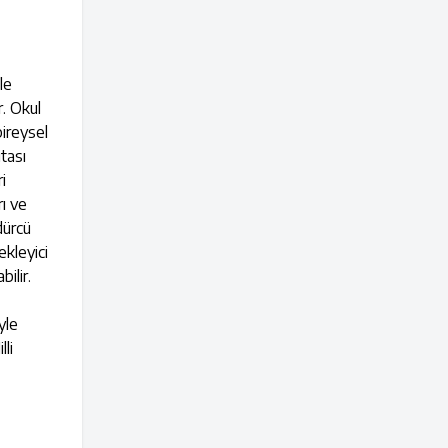
le
r. Okul
bireysel
itası
i
rı ve
dürcü
ekleyici
ilir.
yle
lli