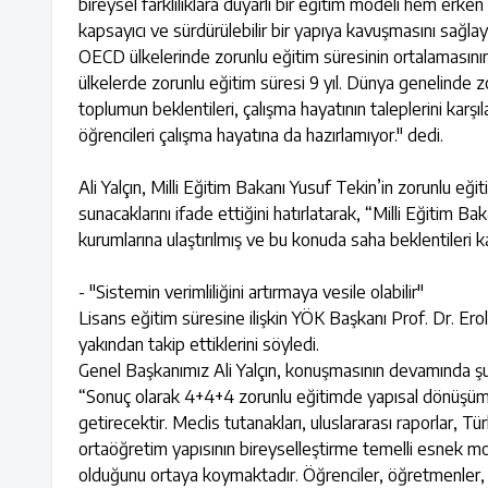
bireysel farklılıklara duyarlı bir eğitim modeli hem er
kapsayıcı ve sürdürülebilir bir yapıya kavuşmasını sağlay
OECD ülkelerinde zorunlu eğitim süresinin ortalamasının 
ülkelerde zorunlu eğitim süresi 9 yıl. Dünya genelinde z
toplumun beklentileri, çalışma hayatının taleplerini kar
öğrencileri çalışma hayatına da hazırlamıyor." dedi.
Ali Yalçın, Milli Eğitim Bakanı Yusuf Tekin’in zorunlu eği
sunacaklarını ifade ettiğini hatırlatarak, “Milli Eğiti
kurumlarına ulaştırılmış ve bu konuda saha beklentileri 
- "Sistemin verimliliğini artırmaya vesile olabilir"
Lisans eğitim süresine ilişkin YÖK Başkanı Prof. Dr. Erol Ö
yakından takip ettiklerini söyledi.
Genel Başkanımız Ali Yalçın, konuşmasının devamında şu 
“Sonuç olarak 4+4+4 zorunlu eğitimde yapısal dönüşüm
getirecektir. Meclis tutanakları, uluslararası raporlar, Tü
ortaöğretim yapısının bireyselleştirme temelli esnek m
olduğunu ortaya koymaktadır. Öğrenciler, öğretmenler, okul