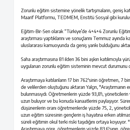
Zorunlu eğitim sistemine yönelik tartışmaların, geniş ka
Maarif Platformu, TEDMEM, Enstitü Sosyal gibi kuruluşları
Eğitim-Bir-Sen olarak “Türkiye’de 4+4+4 Zorunlu Eğitim
araştırması yaptıklarını ve sonuçlarını Temmuz ayında ka
uluslararası kamuoyunda da geniş yankı bulduğunu aktar
Saha araştırmasına 81 ilden 36 bini aşkın katılımcıyla yü
uygulanan zorunlu eğitim sisteminin mevcut durumunu değ
Araştırmaya katılanların 17 bin 762'sinin öğretmen, 7 bin 
de velilerden oluştuğunu aktaran Yalçın, "Araştırmanın en
bulunmasıydı. Öğretmenlerin yüzde 93,8'i, yöneticilerin y
uzun buluyor ve bu konuda kanaatlerini paylaşıyor. Süren
düşünenlerin oranı öğretmenlerde yüzde 75, 2, yöneticil
uzun eğitim süresinin gençlerin iş hayatına erken atılması
süreli eğitimin okul terki riski taşıdığını ortaya koyuyor. " 
Araştırmaya göre, öğretmenlerin yüzde 83,6'sının, öğrenc