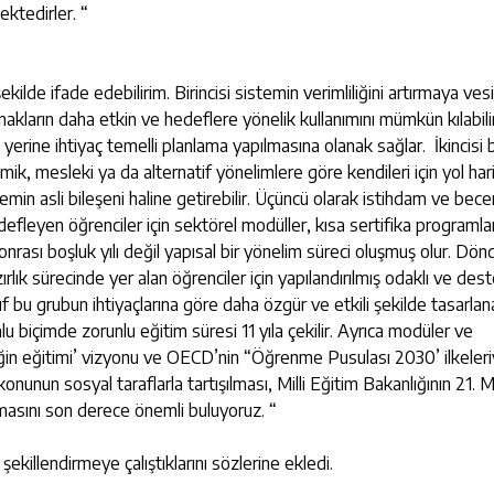
ektedirler. “
de ifade edebilirim. Birincisi sistemin verimliliğini artırmaya vesi
aynakların daha etkin ve hedeflere yönelik kullanımını mümkün kılabili
 yerine ihtiyaç temelli planlama yapılmasına olanak sağlar. İkincisi 
mik, mesleki ya da alternatif yönelimlere göre kendileri için yol har
temin asli bileşeni haline getirebilir. Üçüncü olarak istihdam ve becer
defleyen öğrenciler için sektörel modüller, kısa sertifika programla
onrası boşluk yılı değil yapısal bir yönelim süreci oluşmuş olur. Dön
rlık sürecinde yer alan öğrenciler için yapılandırılmış odaklı ve dest
ıf bu grubun ihtiyaçlarına göre daha özgür ve etkili şekilde tasarlanab
u biçimde zorunlu eğitim süresi 11 yıla çekilir. Ayrıca modüler ve
eğin eğitimi’ vizyonu ve OECD’nin “Öğrenme Pusulası 2030’ ilkeleri
onunun sosyal taraflarla tartışılması, Milli Eğitim Bakanlığının 21. Mi
masını son derece önemli buluyoruz. “
 şekillendirmeye çalıştıklarını sözlerine ekledi.