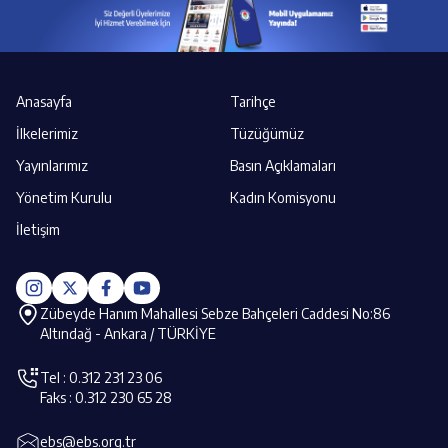
Anasayfa
Tarihçe
İlkelerimiz
Tüzüğümüz
Yayınlarımız
Basın Açıklamaları
Yönetim Kurulu
Kadın Komisyonu
İletişim
Zübeyde Hanım Mahallesi Sebze Bahçeleri Caddesi No:86
Altındağ - Ankara / TÜRKİYE
Tel : 0.312 231 23 06
Faks : 0.312 230 65 28
ebs@ebs.org.tr