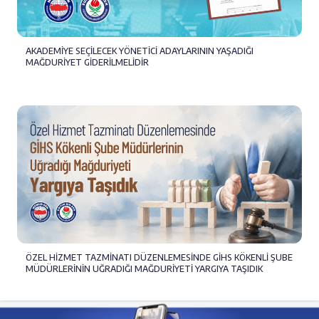
AKADEMİYE SEÇİLECEK YÖNETİCİ ADAYLARININ YAŞADIĞI
MAĞDURİYET GİDERİLMELİDİR
ÖZEL HİZMET TAZMİNATI DÜZENLEMESİNDE GİHS KÖKENLİ ŞUBE
MÜDÜRLERİNİN UĞRADIĞI MAĞDURİYETİ YARGIYA TAŞIDIK