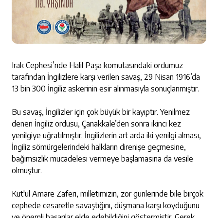
Irak Cephesi’nde Halil Paşa komutasındaki ordumuz
tarafından İngilizlere karşı verilen savaş, 29 Nisan 1916’da
13 bin 300 İngiliz askerinin esir alınmasıyla sonuçlanmıştır.
Bu savaş, İngilizler için çok büyük bir kayıptır. Yenilmez
denen İngiliz ordusu, Çanakkale’den sonra ikinci kez
yenilgiye uğratılmıştır. İngilizlerin art arda iki yenilgi alması,
İngiliz sömürgelerindeki halkların direnişe geçmesine,
bağımsızlık mücadelesi vermeye başlamasına da vesile
olmuştur.
Kut'ül Amare Zaferi, milletimizin, zor günlerinde bile birçok
cephede cesaretle savaştığını, düşmana karşı koyduğunu
ve önemli başarılar elde edebildiğini göstermiştir. Gerek