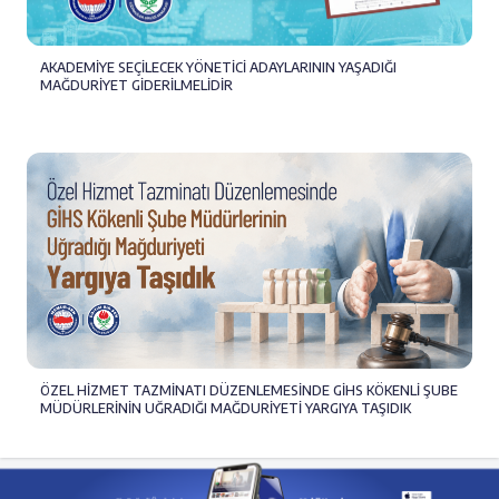
AKADEMİYE SEÇİLECEK YÖNETİCİ ADAYLARININ YAŞADIĞI
MAĞDURİYET GİDERİLMELİDİR
ÖZEL HİZMET TAZMİNATI DÜZENLEMESİNDE GİHS KÖKENLİ ŞUBE
MÜDÜRLERİNİN UĞRADIĞI MAĞDURİYETİ YARGIYA TAŞIDIK