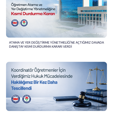
ATAMA VE YER DEĞİŞTİRME YÖNETMELİĞİ’NE AÇTIĞIMIZ DAVADA
DANIŞTAY KISMİ DURDURMA KARARI VERDİ