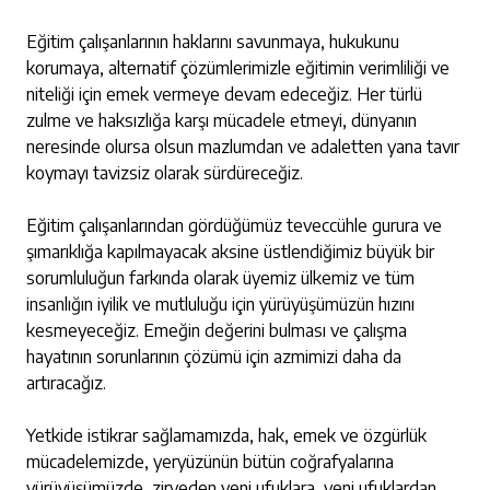
Eğitim çalışanlarının haklarını savunmaya, hukukunu
korumaya, alternatif çözümlerimizle eğitimin verimliliği ve
niteliği için emek vermeye devam edeceğiz. Her türlü
zulme ve haksızlığa karşı mücadele etmeyi, dünyanın
neresinde olursa olsun mazlumdan ve adaletten yana tavır
koymayı tavizsiz olarak sürdüreceğiz.
Eğitim çalışanlarından gördüğümüz teveccühle gurura ve
şımarıklığa kapılmayacak aksine üstlendiğimiz büyük bir
sorumluluğun farkında olarak üyemiz ülkemiz ve tüm
insanlığın iyilik ve mutluluğu için yürüyüşümüzün hızını
kesmeyeceğiz. Emeğin değerini bulması ve çalışma
hayatının sorunlarının çözümü için azmimizi daha da
artıracağız.
Yetkide istikrar sağlamamızda, hak, emek ve özgürlük
mücadelemizde, yeryüzünün bütün coğrafyalarına
yürüyüşümüzde, zirveden yeni ufuklara, yeni ufuklardan