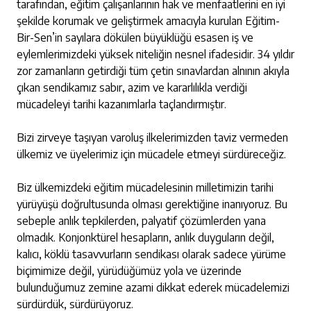
tarafından, eğitim çalışanlarının hak ve menfaatlerini en iyi
şekilde korumak ve geliştirmek amacıyla kurulan Eğitim-
Bir-Sen’in sayılara dökülen büyüklüğü esasen iş ve
eylemlerimizdeki yüksek niteliğin nesnel ifadesidir. 34 yıldır
zor zamanların getirdiği tüm çetin sınavlardan alnının akıyla
çıkan sendikamız sabır, azim ve kararlılıkla verdiği
mücadeleyi tarihi kazanımlarla taçlandırmıştır.
Bizi zirveye taşıyan varoluş ilkelerimizden taviz vermeden
ülkemiz ve üyelerimiz için mücadele etmeyi sürdüreceğiz.
Biz ülkemizdeki eğitim mücadelesinin milletimizin tarihi
yürüyüşü doğrultusunda olması gerektiğine inanıyoruz. Bu
sebeple anlık tepkilerden, palyatif çözümlerden yana
olmadık. Konjonktürel hesapların, anlık duyguların değil,
kalıcı, köklü tasavvurların sendikası olarak sadece yürüme
biçimimize değil, yürüdüğümüz yola ve üzerinde
bulunduğumuz zemine azami dikkat ederek mücadelemizi
sürdürdük, sürdürüyoruz.