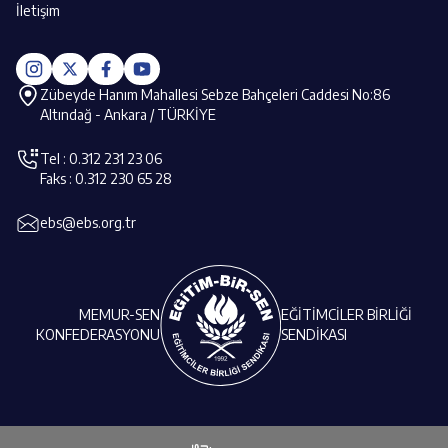
İletişim
Zübeyde Hanım Mahallesi Sebze Bahçeleri Caddesi No:86
Altındağ - Ankara / TÜRKİYE
Tel : 0.312 231 23 06
Faks : 0.312 230 65 28
ebs@ebs.org.tr
MEMUR-SEN
EĞİTİMCİLER BİRLİĞİ
KONFEDERASYONU
SENDİKASI