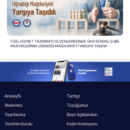
ÖZEL HİZMET TAZMİNATI DÜZENLEMESİNDE GİHS KÖKENLİ ŞUBE
MÜDÜRLERİNİN UĞRADIĞI MAĞDURİYETİ YARGIYA TAŞIDIK
Anasayfa
Tarihçe
İlkelerimiz
Tüzüğümüz
Yayınlarımız
Basın Açıklamaları
Yönetim Kurulu
Kadın Komisyonu