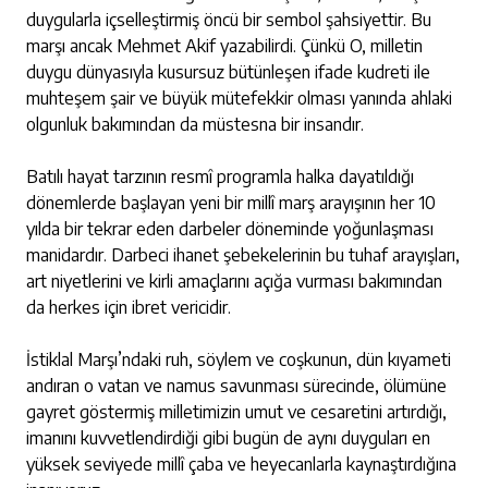
duygularla içselleştirmiş öncü bir sembol şahsiyettir. Bu
marşı ancak Mehmet Akif yazabilirdi. Çünkü O, milletin
duygu dünyasıyla kusursuz bütünleşen ifade kudreti ile
muhteşem şair ve büyük mütefekkir olması yanında ahlaki
olgunluk bakımından da müstesna bir insandır.
Batılı hayat tarzının resmî programla halka dayatıldığı
dönemlerde başlayan yeni bir millî marş arayışının her 10
yılda bir tekrar eden darbeler döneminde yoğunlaşması
manidardır. Darbeci ihanet şebekelerinin bu tuhaf arayışları,
art niyetlerini ve kirli amaçlarını açığa vurması bakımından
da herkes için ibret vericidir.
İstiklal Marşı’ndaki ruh, söylem ve coşkunun, dün kıyameti
andıran o vatan ve namus savunması sürecinde, ölümüne
gayret göstermiş milletimizin umut ve cesaretini artırdığı,
imanını kuvvetlendirdiği gibi
bugün de aynı duyguları en
yüksek seviyede millî çaba ve heyecanlarla kaynaştırdığına