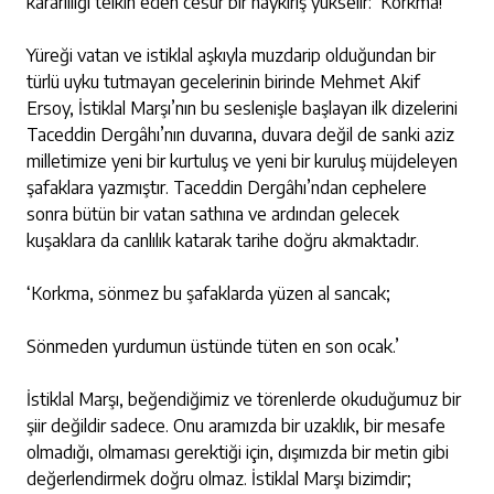
kararlılığı telkin eden cesur bir haykırış yükselir: ‘Korkma!’
Yüreği vatan ve istiklal aşkıyla muzdarip olduğundan bir
türlü uyku tutmayan gecelerinin birinde Mehmet Akif
Ersoy, İstiklal Marşı’nın bu seslenişle başlayan ilk dizelerini
Taceddin Dergâhı’nın duvarına, duvara değil de sanki aziz
milletimize yeni bir kurtuluş ve yeni bir kuruluş müjdeleyen
şafaklara yazmıştır. Taceddin Dergâhı’ndan cephelere
sonra bütün bir vatan sathına ve ardından gelecek
kuşaklara da canlılık katarak tarihe doğru akmaktadır.
‘Korkma, sönmez bu şafaklarda yüzen al sancak;
Sönmeden yurdumun üstünde tüten en son ocak.’
İstiklal Marşı, beğendiğimiz ve törenlerde okuduğumuz bir
şiir değildir sadece. Onu aramızda bir uzaklık, bir mesafe
olmadığı, olmaması gerektiği için, dışımızda bir metin gibi
değerlendirmek doğru olmaz. İstiklal Marşı bizimdir;