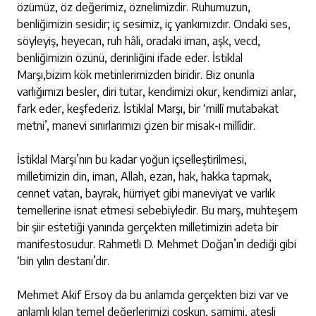
özümüz, öz değerimiz, öznelimizdir. Ruhumuzun,
benliğimizin sesidir; iç sesimiz, iç yankımızdır. Ondaki ses,
söyleyiş, heyecan, ruh hâli, oradaki iman, aşk, vecd,
benliğimizin özünü, derinliğini ifade eder. İstiklal
Marşı,bizim kök metinlerimizden biridir. Biz onunla
varlığımızı besler, diri tutar, kendimizi okur, kendimizi anlar,
fark eder, keşfederiz. İstiklal Marşı, bir ‘millî mutabakat
metni’, manevi sınırlarımızı çizen bir misak-ı millîdir.
İstiklal Marşı’nın bu kadar yoğun içselleştirilmesi,
milletimizin din, iman, Allah, ezan, hak, hakka tapmak,
cennet vatan, bayrak, hürriyet gibi maneviyat ve varlık
temellerine isnat etmesi sebebiyledir. Bu marş, muhteşem
bir şiir estetiği yanında gerçekten milletimizin adeta bir
manifestosudur. Rahmetli D. Mehmet Doğan’ın dediği gibi
‘bin yılın destanı’dır.
Mehmet Akif Ersoy da bu anlamda gerçekten bizi var ve
anlamlı kılan temel değerlerimizi coşkun, samimi, ateşli