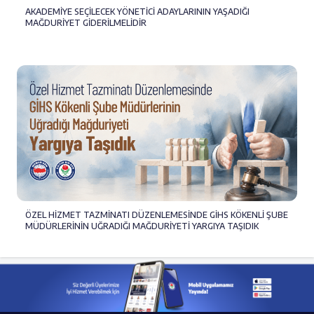
AKADEMİYE SEÇİLECEK YÖNETİCİ ADAYLARININ YAŞADIĞI
MAĞDURİYET GİDERİLMELİDİR
ÖZEL HİZMET TAZMİNATI DÜZENLEMESİNDE GİHS KÖKENLİ ŞUBE
MÜDÜRLERİNİN UĞRADIĞI MAĞDURİYETİ YARGIYA TAŞIDIK