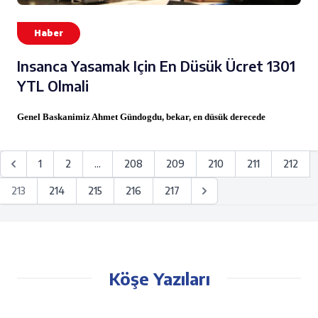
Haber
Insanca Yasamak Için En Düsük Ücret 1301
YTL Olmali
Genel Baskanimiz Ahmet Gündogdu, bekar, en düsük derecede
1
2
...
208
209
210
211
212
213
214
215
216
217
Köşe Yazıları