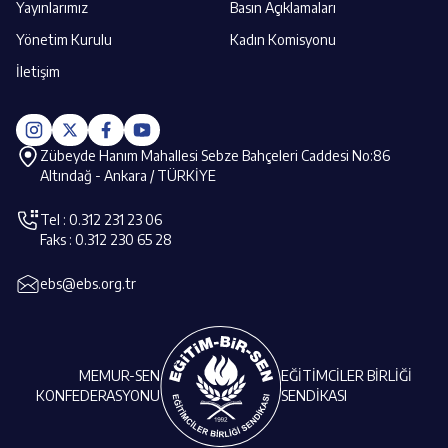
Yayınlarımız
Basın Açıklamaları
Yönetim Kurulu
Kadın Komisyonu
İletişim
Zübeyde Hanım Mahallesi Sebze Bahçeleri Caddesi No:86
Altındağ - Ankara / TÜRKİYE
Tel : 0.312 231 23 06
Faks : 0.312 230 65 28
ebs@ebs.org.tr
MEMUR-SEN
EĞİTİMCİLER BİRLİĞİ
KONFEDERASYONU
SENDİKASI