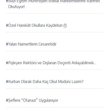
#
Bazı Eğitim Müfettişleri İstiklal Mahkemelerine Rahmet
Okutuyor!
#
Özel Harekât Okullara Kaydırılsın (!)
#
Yalan Namertlerin Cesaretidir
#
Fişleyen Rektörü ve Dışlanan Doçenti Anlayabilmek…
#
Kurban Olarak Daha Kaç Okul Müdürü Lazım?
#
Şeflere “Ötanazi” Uygulanıyor