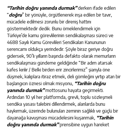
“Tarihin doğru yanında durmak”
derken ifade edilen
“
doğru
” bir yönüyle, örgütlenerek inşa edilen bir tavır,
mücadele edilmesi zorunlu bir direniş hattını
göstermektedir dedik. Bunu örneklendirmek için
Türkiye’de kamu görevlilerinin sendikalaşması süreci ve
4688 Sayılı Kamu Görevlileri Sendikaları Kanununun
serencamı oldukça yerindedir. Şöyle biraz geriye doğru
gidersek, 90’lı yılların başında defakto olarak memurların
sendikalaşması gündeme geldiğinde “Bir adım atarsak
kafes kırılır / Belki birden erir zincirlerimiz” şiarıyla öne
düşmek, kalıplara itiraz etmek, deli gömleğini yırtıp atan bir
başlangıcın öznesi olmak misyonu,
“Tarihin doğru
yanında durmak”
mottosunu hayata geçirmekti.
Ardından 10 yıl her platformda, grevli, toplu sözleşmeli
sendika yasası talebini dillendirmek, alanlarda bunu
haykırmak, üzerinde bulunulan zeminin sağlıklı ve güçlü bir
dayanağa kavuşması mücadelesini kuşanmak,
“Tarihin
doğru yanında durmak”
prensibine uygun hareket