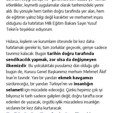
etkinlikler, kıymetli uygulamalar olarak tarihimizdeki yerini
aldı. Bu yönüyle hem tarihin doğru tarafında yer alan, hem
de eğitimin yalnız bilgi değil karakter ve merhamet inşası
olduğunu da hatırlatan Milli Eğitim Bakanı Sayın Yusuf
Tekin’e teşekkür ediyorum.
Hülasa, kişilerin ve kurumların ötesinde bir kez daha
hatırlamak gerekir ki, tüm zorluklar geçecek, geriye sadece
tavrımız kalacak. Bugün
tarihin doğru tarafında
sendikacılık yapmak, zor olsa da değişmeyen
ilkemizdir
. Bu yolculuktaki pusulamız dün olduğu gibi
bugün de, Kurucu Genel Başkanımız merhum Mehmet Âkif
İnan’ın tavrıdır. Yani bir yandan
ekmek kavgamızı
sürdüreceğiz, bir yandan Türkiye’nin ve
insanlığın
selameti
için mücadele edeceğiz. Çünkü hepimiz çok iyi
biliyoruz ki tarih sadece galipleri değil; doğru tarafta ısrar
edenleri de yazacak, örgütlü iyilik mücadelesi insanlığın
vicdanını bir kez daha kurtaracak.