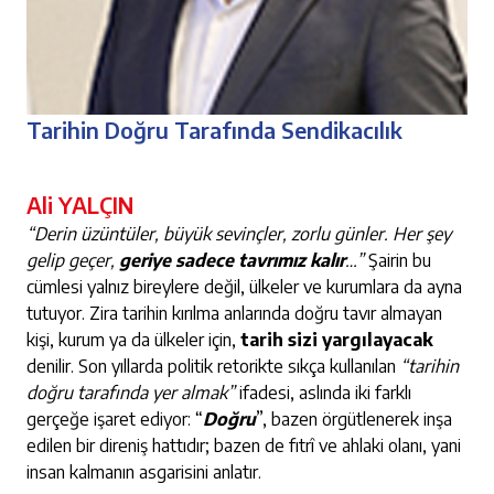
Tarihin Doğru Tarafında Sendikacılık
Ali YALÇIN
“Derin üzüntüler, büyük sevinçler, zorlu günler. Her şey
gelip geçer,
geriye sadece tavrımız kalır
…”
Şairin bu
cümlesi yalnız bireylere değil, ülkeler ve kurumlara da ayna
tutuyor. Zira tarihin kırılma anlarında doğru tavır almayan
kişi, kurum ya da ülkeler için,
tarih sizi yargılayacak
denilir. Son yıllarda politik retorikte sıkça kullanılan
“tarihin
doğru tarafında yer almak”
ifadesi, aslında iki farklı
gerçeğe işaret ediyor: “
Doğru
”, bazen örgütlenerek inşa
edilen bir direniş hattıdır; bazen de fıtrî ve ahlaki olanı, yani
insan kalmanın asgarisini anlatır.