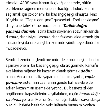
etmekti. 4688 sayılı Kanun ilk çıktığı dönemde, bütün
eksiklerine rağmen memur sendikacılığına hukuki zemin
sağlamak için çok önemli bir başlangıç eşiği olmuştu. İkinci
10 yılda ise, “Toplu görüşme” garabetini “Toplu sözleşme”
dirayetine tahvil etme mücadelesi
“Tarihin doğru
yanında durmak”
adına başta söylenen sözün arkasında
durmak, daha iyiye ulaşmak, daha fazlasını elde etmek için
mücadeleyi daha elverişli bir zeminde yürütmeye dönük bir
mücadeleydi.
Sendikal zemini güçlendirme mücadelesinde erişilen her bir
aşamayı önemli bir başlangıç eşiği olarak görmek, Kanun’u
eksiklerine rağmen bir kazanım olarak görmek
doğru
olandı. Ancak bu analizi yapacak ufku olmayanlar,
toplu
görüşme
sisteminin zaaflarının geride kalmasıyla elde
edilen kazanımları izlemekle yetindi. Bu basiretsizlikleri
örgütlenme kapasitelerini zayıflatırken, o gün
tarihin doğu
tarafında
yer alan Memur-Sen, emeğin hakkını savundukça
büyüdü, birlerle başladığı yolculuğunda bugün milyonlara