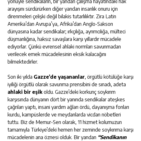
yönüyle sendikaların, bir yandan çalışma hayatındaki hak
arayışını sürdürürken diğer yandan insanlık onuru için
direnmeleri çelişki değil bilakis tutarlılıktır. Zira Latin
Amerika’dan Avrupa’ya, Afrika’dan Anglo-Sakson
dünyasına kadar sendikalar; ırkçılığa, ayrımcılığa, mülteci
düşmanlığına, haksız savaşlara karşı yıllardır mücadele
ediyorlar. Çünkü evrensel ahlaki normları savunmadan
verilecek emek mücadelesinin eksik kalacağını
bilmektedirler.
Son iki yılda
Gazze’de yaşananlar
, örgütlü kötülüğe karşı
iyiliği örgütlü olarak savunma prensibini de sınadı, adeta
ahlaki bir eşik
oldu. Gazze’deki korkunç soykırım
karşısında dünyanın dört bir yanında sendikalar ateşkes
çağrıları yaptı, insani yardım ağları ördü, dayanışma fonları
kurdu, kampüslerde ve meydanlarda vicdan nöbetleri
tuttu. Biz de Memur-Sen olarak, 11 hizmet kolumuzun
tamamıyla Türkiye’deki hemen her zeminde soykırıma karşı
mücadelenin ana öznesi olduk. Bir yandan
“Sendikanın