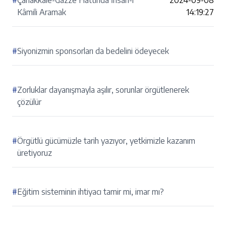
#
Çanakkale-Gazze Hattında İnsan-ı
2024-09-08
Kâmili Aramak
14:19:27
#
Siyonizmin sponsorları da bedelini ödeyecek
#
Zorluklar dayanışmayla aşılır, sorunlar örgütlenerek
çözülür
#
Örgütlü gücümüzle tarih yazıyor, yetkimizle kazanım
üretiyoruz
#
Eğitim sisteminin ihtiyacı tamir mi, imar mı?