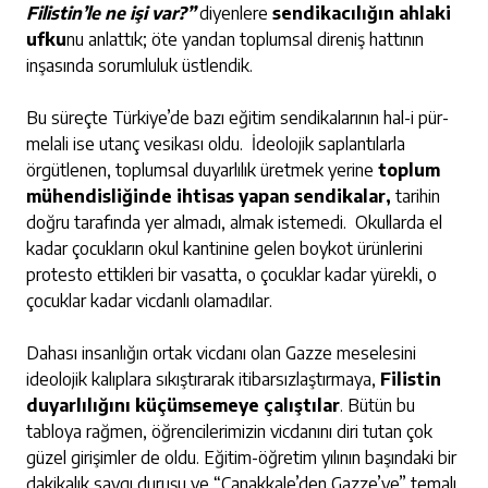
Filistin’le ne işi var?”
diyenlere
sendikacılığın ahlaki
ufku
nu anlattık; öte yandan toplumsal direniş hattının
inşasında sorumluluk üstlendik.
Bu süreçte Türkiye’de bazı eğitim sendikalarının hal-i pür-
melali ise utanç vesikası oldu. İdeolojik saplantılarla
örgütlenen, toplumsal duyarlılık üretmek yerine
toplum
mühendisliğinde ihtisas yapan sendikalar,
tarihin
doğru tarafında yer almadı, almak istemedi. Okullarda el
kadar çocukların okul kantinine gelen boykot ürünlerini
protesto ettikleri bir vasatta, o çocuklar kadar yürekli, o
çocuklar kadar vicdanlı olamadılar.
Dahası insanlığın ortak vicdanı olan Gazze meselesini
ideolojik kalıplara sıkıştırarak itibarsızlaştırmaya,
Filistin
duyarlılığını küçümsemeye çalıştılar
. Bütün bu
tabloya rağmen, öğrencilerimizin vicdanını diri tutan çok
güzel girişimler de oldu. Eğitim-öğretim yılının başındaki bir
dakikalık saygı duruşu ve “Çanakkale’den Gazze’ye” temalı