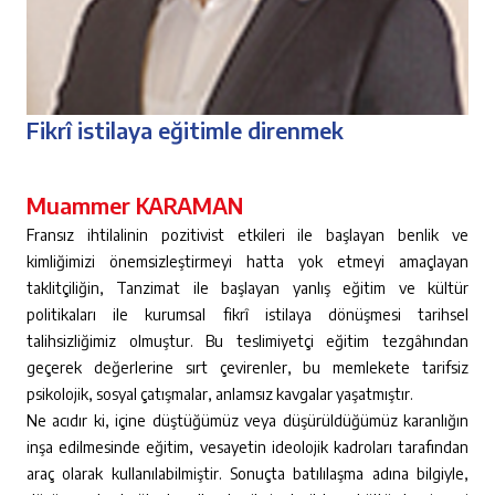
Fikrî istilaya eğitimle direnmek
Muammer KARAMAN
Fransız ihtilalinin pozitivist etkileri ile başlayan benlik ve
kimliğimizi önemsizleştirmeyi hatta yok etmeyi amaçlayan
taklitçiliğin, Tanzimat ile başlayan yanlış eğitim ve kültür
politikaları ile kurumsal fikrî istilaya dönüşmesi tarihsel
talihsizliğimiz olmuştur. Bu teslimiyetçi eğitim tezgâhından
geçerek değerlerine sırt çevirenler, bu memlekete tarifsiz
psikolojik, sosyal çatışmalar, anlamsız kavgalar yaşatmıştır.
Ne acıdır ki, içine düştüğümüz veya düşürüldüğümüz karanlığın
inşa edilmesinde eğitim, vesayetin ideolojik kadroları tarafından
araç olarak kullanılabilmiştir. Sonuçta batılılaşma adına bilgiyle,