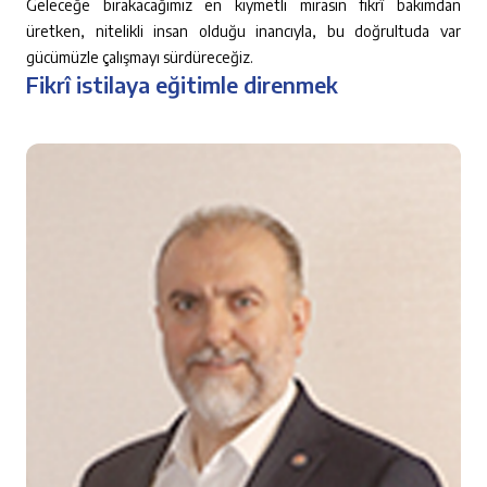
Geleceğe bırakacağımız en kıymetli mirasın fikrî bakımdan
üretken, nitelikli insan olduğu inancıyla, bu doğrultuda var
gücümüzle çalışmayı sürdüreceğiz.
Fikrî istilaya eğitimle direnmek