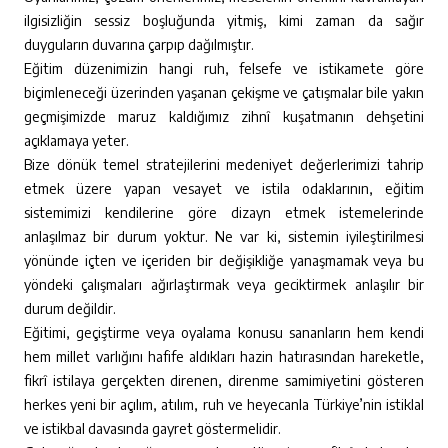
ilgisizliğin sessiz boşluğunda yitmiş, kimi zaman da sağır
duyguların duvarına çarpıp dağılmıştır.
Eğitim düzenimizin hangi ruh, felsefe ve istikamete göre
biçimleneceği üzerinden yaşanan çekişme ve çatışmalar bile yakın
geçmişimizde maruz kaldığımız zihnî kuşatmanın dehşetini
açıklamaya yeter.
Bize dönük temel stratejilerini medeniyet değerlerimizi tahrip
etmek üzere yapan vesayet ve istila odaklarının, eğitim
sistemimizi kendilerine göre dizayn etmek istemelerinde
anlaşılmaz bir durum yoktur. Ne var ki, sistemin iyileştirilmesi
yönünde içten ve içeriden bir değişikliğe yanaşmamak veya bu
yöndeki çalışmaları ağırlaştırmak veya geciktirmek anlaşılır bir
durum değildir.
Eğitimi, geçiştirme veya oyalama konusu sananların hem kendi
hem millet varlığını hafife aldıkları hazin hatırasından hareketle,
fikrî istilaya gerçekten direnen, direnme samimiyetini gösteren
herkes yeni bir açılım, atılım, ruh ve heyecanla Türkiye’nin istiklal
ve istikbal davasında gayret göstermelidir.