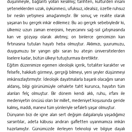
düşünmeyle, bağlantı yolları kesilmiş; tarihten, kültürden insani
yeteneklerden uzak, öykünmeci, ufuksuz, idealsiz, özetle ruhsuz
bir neslin yetişmesi amaçlanmıştır. Bir sonuç ve realite olarak
yaşanan bu gerçek inkâr edilemez. Bu acı gerçek sebebiyledir ki,
ülkemiz uzun zaman enerjisini, heyecanını sağ-sol çatışmasında
kan ve gözyaşı olarak akıtmış; on binlerce gencimizin kan
fırtınasına tutulan hayatı heba olmuştur. Aklımızı, şuurumuzu,
duygumuzu bir yangın gibi saran bu ateşin üniversitelerden
liselere kadar, bütün ülkeyi tutuşturması ibretliktir.
Eğitim düzenimize egemen ideolojik içerik, totaliter karakter ve
felsefe, hakikati görmeyi, gerçeği bilmeyi, yeni şeyler düşünmeyi
imkânsızlaştırmıştır. İdeolojik dayatmalarla başarılı olacağını sanan
aldanış, bilgi görünümüyle cehalete taht kurunca, hayatın tüm
alanları felç olmuştur. Bir dönem kendi aklı, ruhu, irfanı ile
medeniyetin öncüsü olan bir millet, medeniyet koşusunda geride
kalmış, maddi, manevi tüm yönleriyle sefaleti yaşar olmuştur.
Dünyanın bizi de içine alan sert değişim dalgalarıyla yaşadığımız
sarsıntılar, adeta kâbusu andıran gafletten uyanmamıza imkân
hazırlamıştır. Günümüzde ilerleyen teknoloji ve bilgiye dayalı