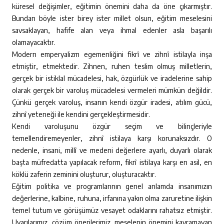
küresel değişimler, eğitimin önemini daha da öne çıkarmıştır.
Bundan böyle ister birey ister millet olsun, eğitim meselesini
savsaklayan, hafife alan veya ihmal edenler asla başarılı
olamayacaktır.
Modern emperyalizm egemenliğini fikrî ve zihnî istilayla inşa
etmiştir, etmektedir. Zihnen, ruhen teslim olmuş milletlerin,
gerçek bir istiklal mücadelesi, hak, özgürlük ve iradelerine sahip
olarak gerçek bir varoluş mücadelesi vermeleri mümkün değildir.
Çünkü gerçek varoluş, insanın kendi özgür iradesi, atılım gücü,
zihnî yeteneği ile kendini gerçekleştirmesidir.
Kendi varoluşunu özgür seçim ve bilinçleriyle
temellendiremeyenler, zihnî istilaya karşı korunaksızdır. O
nedenle, insani, millî ve medeni değerlere ayarlı, duyarlı olarak
başta müfredatta yapılacak reform, fikrî istilaya karşı en asil, en
köklü zaferin zeminini oluşturur, oluşturacaktır.
Eğitim politika ve programlarının genel anlamda insanımızın
değerlerine, kalbine, ruhuna, irfanına yakın olma zaruretine ilişkin
temel tutum ve görüşümüz vesayet odaklarını rahatsız etmiştir.
Uyarılarımız, çözüm önerilerimiz, meselenin önemini kavramayan