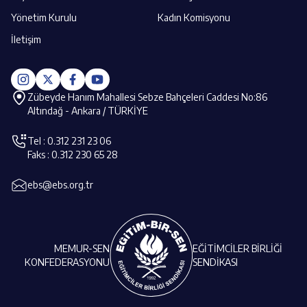
Yönetim Kurulu
Kadın Komisyonu
İletişim
Zübeyde Hanım Mahallesi Sebze Bahçeleri Caddesi No:86
Altındağ - Ankara / TÜRKİYE
Tel : 0.312 231 23 06
Faks : 0.312 230 65 28
ebs@ebs.org.tr
MEMUR-SEN
EĞİTİMCİLER BİRLİĞİ
KONFEDERASYONU
SENDİKASI