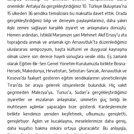
önemlidir. Antalya’da gerçekleştirdiğimiz 10. Türkiye Buluşması’na
15 ülkeden 36 sendika temsilcisini bu maksatla davet ettik. Orada
gerçekleştirdiğimiz bilgi ve deneyim paylaşımlarımız, daha yakın
ilişki zemini sağlayan karşılıklı ziyaret ve anlaşmalara dönüştü.
Hemen ardından, İstiklâl Marşımızın şairi Mehmet Akif Ersoy’u ata
toprağında anmak ve anlamak için Arnavutluk’ta düzenlediğimiz
uluslararası sempozyum, başta kültürel ve duygusal kaynaşma
olmak üzere son derece hayırlı sonuçlara vesile oldu. Eş zamanlı
olarak Eğitim-Bir-Sen Genel Yönetim Kurulumuzla birlikte Bosna-
Hersek, Makedonya, Hırvatistan, Sırbistan-Sancak, Arnavutluk ve
Kosova’da faaliyet gösteren eğitim sendikalarının yöneticileriyle
Tiran’da bir araya gelerek istişarelerde bulunduk. Hiç vakit
geçirmeden Malezya’ya, Tunus’a, Sudan’a gerçekleştirdiğimiz
ziyaretler ve imzalanan anlaşmalar, ümmetin güç birliği ile
muhteşem açılımlar yapacağını bize gösterdi. Kardeşlerimizle
birlikte kendimizi yeniden keşfetmek, ufkumuzu genişletti,
genişletiyor. Açılım ve kucaklaşma, meselelerimize daha geniş,
daha kuşatıcı bakma imkânı ortaya çıkaracaktır. Bu anlayışla,