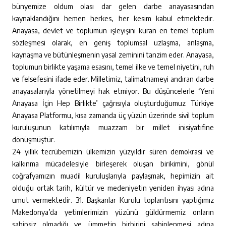
bünyemize oldum olası dar gelen darbe anayasasından
kaynaklandığını hemen herkes, her kesim kabul etmektedir.
Anayasa, devlet ve toplumun işleyişini kuran en temel toplum
sözleşmesi olarak, en geniş toplumsal uzlaşma, anlaşma,
kaynaşma ve bütünleşmenin yasal zeminini tanzim eder. Anayasa,
toplumun birlikte yaşama esasını, temel ilke ve temel niyetini, ruh
ve felsefesini ifade eder. Milletimiz, talimatnameyi andıran darbe
anayasalarıyla yönetilmeyi hak etmiyor. Bu düşüncelerle ‘Yeni
Anayasa İçin Hep Birlikte’ çağrısıyla oluşturduğumuz Türkiye
Anayasa Platformu, kısa zamanda üç yüzün üzerinde sivil toplum
kuruluşunun katılımıyla muazzam bir millet inisiyatifine
dönüşmüştür.
24 yıllık tecrübemizin ülkemizin yüzyıldır süren demokrasi ve
kalkınma mücadelesiyle birleşerek oluşan birikimini, gönül
coğrafyamızın muadil kuruluşlarıyla paylaşmak, hepimizin ait
olduğu ortak tarih, kültür ve medeniyetin yeniden ihyası adına
umut vermektedir. 31. Başkanlar Kurulu toplantısını yaptığımız
Makedonya’da yetimlerimizin yüzünü güldürmemiz onların
sahipsiz olmadığı ve ümmetin birbirini sahiplenmesi adına