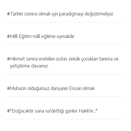
#
Tarihin öznesi olmak için paradigmayı değiştirmeliyiz
#
Millî Eğitim millî eğilime uymalıdır
#
Hikmet sırrına erebilen üstün zekâlı çocukları tanıma ve
yetiştirme davamız
#
Muhaciri olduğumuz dünyanın Ensarı olmak
#
"Doğacaktır sana va'dettiği günler Hakk'ın..."