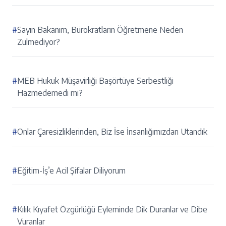
#
Sayın Bakanım, Bürokratların Öğretmene Neden
Zulmediyor?
#
MEB Hukuk Müşavirliği Başörtüye Serbestliği
Hazmedemedi mi?
#
Onlar Çaresizliklerinden, Biz İse İnsanlığımızdan Utandık
#
Eğitim-İş’e Acil Şifalar Diliyorum
#
Kılık Kıyafet Özgürlüğü Eyleminde Dik Duranlar ve Dibe
Vuranlar