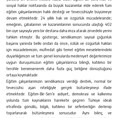
sosyal haklar noktasında da büyük kazanımlar elde ederek tüm
eğitim çalışanlarımızın haklı desteği ve teveccühüyle büyümeye
devam etmektedir. 24 yıllık hak ve özgürlük mücadelesinde;
emeğinin, çabalarının ve kazanımlarının sonucunda ulaştığı 402
bin üye sayısıyla yeni bir destana daha imza atarak zirvedeki yerini
tahkim etmiştir. Bu gösterge, sendikamızın sayısal çoğunluk
başarısı yanında belki ondan da önce, özlük ve özgürlük hakları
için mücadelemizin, müfredat gibi temel eğitim meselelerindeki
duyarlılığımızın ve tüm genel konularda medeniyet değerlerimize
uygun duruşumuzun eğitim çalışanlarınca bilinçli, katılımcı bir
tercihle benimsenerek daha fazla güç birliğine dönüştüğünü
ortaya koymaktadır.
Eğitim çalışanlarımızın sendikamıza verdiği destek, normal bir
teveccühü aşan niteliğiyle gerçek bütünleşmeyi ifade
etmektedir. Eğitim-Bir-Sen’e aidiyet, demokrasi ve kalkınma
yolunda tüm kaynaklarını harekete geçiren Türkiye ideali
etrafında gönüllü, bilgili, katılımcı bir seferberliğin derlenip
toparlanarak bütünleşmesi sonucudur. Aynı bilinç ve