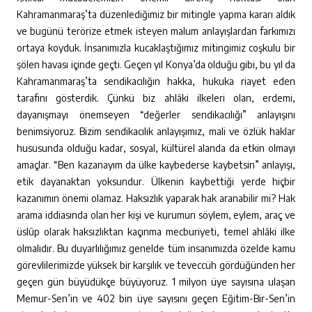
Kahramanmaraş’ta düzenlediğimiz bir mitingle yapma kararı aldık
ve bugünü terörize etmek isteyen malum anlayışlardan farkımızı
ortaya koyduk. İnsanımızla kucaklaştığımız mitingimiz coşkulu bir
şölen havası içinde geçti. Geçen yıl Konya’da olduğu gibi, bu yıl da
Kahramanmaraş’ta sendikacılığın hakka, hukuka riayet eden
tarafını gösterdik. Çünkü biz ahlâki ilkeleri olan, erdemi,
dayanışmayı önemseyen “değerler sendikacılığı” anlayışını
benimsiyoruz. Bizim sendikacılık anlayışımız, mali ve özlük haklar
hususunda olduğu kadar, sosyal, kültürel alanda da etkin olmayı
amaçlar. “Ben kazanayım da ülke kaybederse kaybetsin” anlayışı,
etik dayanaktan yoksundur. Ülkenin kaybettiği yerde hiçbir
kazanımın önemi olamaz. Haksızlık yaparak hak aranabilir mi? Hak
arama iddiasında olan her kişi ve kurumun söylem, eylem, araç ve
üslûp olarak haksızlıktan kaçınma mecburiyeti, temel ahlâki ilke
olmalıdır. Bu duyarlılığımız genelde tüm insanımızda özelde kamu
görevlilerimizde yüksek bir karşılık ve teveccüh gördüğünden her
geçen gün büyüdükçe büyüyoruz. 1 milyon üye sayısına ulaşan
Memur-Sen’in ve 402 bin üye sayısını geçen Eğitim-Bir-Sen’in