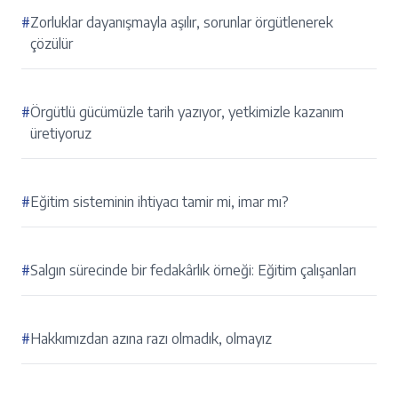
#
Zorluklar dayanışmayla aşılır, sorunlar örgütlenerek
çözülür
#
Örgütlü gücümüzle tarih yazıyor, yetkimizle kazanım
üretiyoruz
#
Eğitim sisteminin ihtiyacı tamir mi, imar mı?
#
Salgın sürecinde bir fedakârlık örneği: Eğitim çalışanları
#
Hakkımızdan azına razı olmadık, olmayız