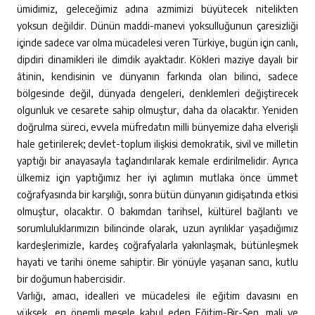
ümidimiz, geleceğimiz adına azmimizi büyütecek nitelikten
yoksun değildir. Dünün maddi-manevi yoksulluğunun çaresizliği
içinde sadece var olma mücadelesi veren Türkiye, bugün için canlı,
dipdiri dinamikleri ile dimdik ayaktadır. Kökleri maziye dayalı bir
âtinin, kendisinin ve dünyanın farkında olan bilinci, sadece
bölgesinde değil, dünyada dengeleri, denklemleri değiştirecek
olgunluk ve cesarete sahip olmuştur, daha da olacaktır. Yeniden
doğrulma süreci, evvela müfredatın milli bünyemize daha elverişli
hale getirilerek; devlet-toplum ilişkisi demokratik, sivil ve milletin
yaptığı bir anayasayla taçlandırılarak kemale erdirilmelidir. Ayrıca
ülkemiz için yaptığımız her iyi açılımın mutlaka önce ümmet
coğrafyasında bir karşılığı, sonra bütün dünyanın gidişatında etkisi
olmuştur, olacaktır. O bakımdan tarihsel, kültürel bağlantı ve
sorumluluklarımızın bilincinde olarak, uzun ayrılıklar yaşadığımız
kardeşlerimizle, kardeş coğrafyalarla yakınlaşmak, bütünleşmek
hayati ve tarihi öneme sahiptir. Bir yönüyle yaşanan sancı, kutlu
bir doğumun habercisidir.
Varlığı, amacı, idealleri ve mücadelesi ile eğitim davasını en
yüksek, en önemli mesele kabul eden Eğitim-Bir-Sen, mali ve