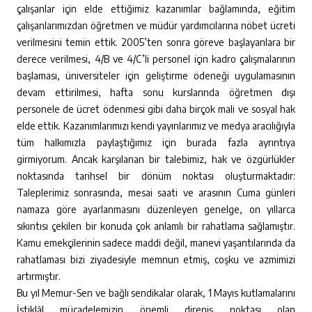
çalışanlar için elde ettiğimiz kazanımlar bağlamında, eğitim
çalışanlarımızdan öğretmen ve müdür yardımcılarına nöbet ücreti
verilmesini temin ettik. 2005’ten sonra göreve başlayanlara bir
derece verilmesi, 4/B ve 4/C’li personel için kadro çalışmalarının
başlaması, üniversiteler için geliştirme ödeneği uygulamasının
devam ettirilmesi, hafta sonu kurslarında öğretmen dışı
personele de ücret ödenmesi gibi daha birçok mali ve sosyal hak
elde ettik. Kazanımlarımızı kendi yayınlarımız ve medya aracılığıyla
tüm halkımızla paylaştığımız için burada fazla ayrıntıya
girmiyorum. Ancak karşılanan bir talebimiz, hak ve özgürlükler
noktasında tarihsel bir dönüm noktası oluşturmaktadır:
Taleplerimiz sonrasında, mesai saati ve arasının Cuma günleri
namaza göre ayarlanmasını düzenleyen genelge, on yıllarca
sıkıntısı çekilen bir konuda çok anlamlı bir rahatlama sağlamıştır.
Kamu emekçilerinin sadece maddi değil, manevi yaşantılarında da
rahatlaması bizi ziyadesiyle memnun etmiş, coşku ve azmimizi
artırmıştır.
Bu yıl Memur-Sen ve bağlı sendikalar olarak, 1 Mayıs kutlamalarını
İstiklâl mücadelemizin önemli direniş noktası olan