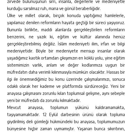
zirvede bulunuşunun sırrı, insanla, değerlerle ve medeniyetle
kurduğu sarsılmaz ruh, mana ve gönül beraberliğidir.
Ülke ve millet olarak, birçok konuda yaptığımız hamlelerle,
yapılamaz denilen reformların hayata geçtiği bir süreci yaşıyoruz.
Bununla birlikte, maddi alanlarda gerçekleştirilen reformların
benzerini, ne yazık ki, eğitim ve kültür alanında henüz
gerçekleştirebilmiş değiliz. İslâm medeniyeti ilim, irfan ve bilgi
medeniyetidir. Böyle bir medeniyete mensup insanlar olarak
yaşadığımız kaotik ortamdan çıkışımızın en köklü yolu, yine eğitim
sistemimizin varlık, anlam ve değer kodlarımıza uygun bir
müfredatın daha verimli kılınmasıyla mümkün olacaktır. Hassas bir
ilgi ile önemsediğimiz bu konu üzerinde çalışmalarımızı, sonuca
odaklı olarak her kademe ve platformda sürdüreceğiz. Yeni bir
anayasa çalışmasını zorunlu kılan toplumsal gelişme, aynı sebeple
yeni bir müfredatı da zorunlu kılmaktadır.
Mevcut anayasa, toplumun yükünü kaldıramamakta,
taşıyamamaktadır. 12 Eylül darbesinin ürünü olarak topluma
giydirilmiş deli gömleği hükmündeki bu anayasa, toplumumuzun
bünyesine hiçbir zaman uymamıştır. Yaşanan bunca sıkıntının,