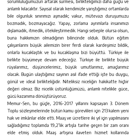
sorumluluğumuzun artarak sürmesi, birlikteliğimizi daha güçlü ve
anlamlı kılacaktır. Sayısal olarak kendimizle yarıştığımız ortamlarda
bile olgunluk sınırımızı aşmadık; vakur, mütevazı duruşumuzu
bozmadık, bozmayacağız. Yapay, zorlama ayrımlarla insanımızı
dışlamadık, itmedik, ötekileştirmedik. Hangi sebeple olursa olsun,
buna hakkımızın olmadığının bilincinde olduk. Bütün eğitim
çalışanlarını büyük ailemizin birer ferdi olarak kardeşimiz bildik,
onlarla kucaklaştık ve bu kucaklaşma bizi büyüttü. Türkiye ile
birlikte büyümeye devam edeceğiz. Türkiye ile birlikte büyük
rüyalarımız, düşüncelerimiz, büyük umutlarımız, amaçlarımız
olacak. Bugün ulaştığımız sayının asıl ifade ettiği işte bu duygu,
gönül ve ideal birlikteliğidir. Niteliksiz niceliğin hakikatte hiçbir
değeri olmaz. Biz nicelik üstünlüğümüzü, anlamlı nitelikle güce,
gücü kazanıma dönüştürüyoruz.
Memur-Sen, bu güçle, 2016-2017 yıllarını kapsayan 3. Dönem
Toplu sözleşmelerinde bütün kamu görevlileri için 213 kalem yeni
hak ve imkânlar elde etti. Maaş ve ücretlere iki yıl için yapılmasını
sağladığımız toplamda 19,2’lik artışla tarihe geçen bir zam oranı
elde etmiş olduk. Maaş artışına ilaveten hizmet kollarında