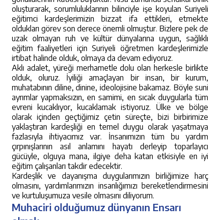
oluşturarak, sorumluluklarının bilinciyle işe koyulan Suriyeli
eğitimci kardeşlerimizin bizzat ifa ettikleri, etmekte
oldukları görev son derece önemli olmuştur. Bizlere pek de
uzak olmayan ruh ve kültür dünyalarına uygun, sağlıklı
eğitim faaliyetleri için Suriyeli öğretmen kardeşlerimizle
irtibat halinde olduk, olmaya da devam ediyoruz.
Aklı adalet, yüreği merhametle dolu olan herkesle birlikte
olduk, oluruz. İyiliği amaçlayan bir insan, bir kurum,
muhatabının diline, dinine, ideolojisine bakamaz. Böyle suni
ayrımlar yapmaksızın, en samimi, en sıcak duygularla tüm
evreni kucaklıyor, kucaklamak istiyoruz. Ülke ve bölge
olarak içinden geçtiğimiz çetin süreçte, bizi birbirimize
yaklaştıran kardeşliği en temel duygu olarak yaşatmaya
fazlasıyla ihtiyacımız var. İnsanımızın tüm bu yardım
çırpınışlarının asıl anlamını hayatı derleyip toparlayıcı
gücüyle, olguya mana, ilgiye deha katan etkisiyle en iyi
eğitim çalışanları takdir edecektir.
Kardeşlik ve dayanışma duygularımızın birliğimize harç
olmasını, yardımlarımızın insanlığımızı bereketlendirmesini
ve kurtuluşumuza vesile olmasını diliyorum.
Muhaciri olduğumuz dünyanın Ensarı