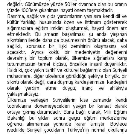
değildir. Günümüzde yüzde 50’ler civarında olan bu oranın
yüzde 100’lere çıkarılması hayati önem taşımaktadır.
Barınma, sağlık ve gıda yardımlarının yanı sıra kendi dil ve
kültür farklılığı hususunda özen ve ihtimam göstererek
sığınmacılara eğitim imkânı oluşturmak, hayati önem arz
etmektedir. Bu amacın başarılması şu anda yaşanan
sıkıntıların ileride daha da büyümesinin önünü alacak, daha
sağlıklı, sorunsuz bir ilişki zemininin oluşmasına yol
açacaktır. Ayrıca köklü bir medeniyetin değerlerini
devralmış bir toplum olarak, ülkemize sığınanlara karşı
tutumumuzun temel ölçüsü, öncelikle insanî duyarlılıktır.
Kaldı ki, çok yakın tarihî ve kültürel bağlarımız olan Suriyeli
muhacirlere, diğer ülkelerde görüldüğü şekliyle bir yük, bir
sıkıntı olarak değil, dara düşmüş kardeşlerimize, kardeşleri
olarak yardım etme duygu, inanç ve ahlâkıyla
yaklaşmaktayız.
Ülkemize yerleşen Suriyelilerin kısa zamanda kendi
topraklarına dönemeyecekleri yaygın bir kanaat olarak
ortaya çıkmış durumdadır. Buna bağlı olarak, Milli Eğitim
Bakanlığı bu yıldan sonra geçici eğitim merkezlerine
öğrenci alınmaması yönünde karar almıştır. Böylece
ivedilikle Suriyeli çocukların Türkiye’nin normal okullarına