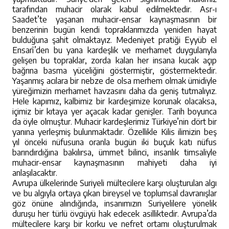
tarafından muhacir olarak kabul edilmektedir. Asr-ı
Saadet’te yaşanan muhacir-ensar kaynaşmasının bir
benzerinin bugün kendi topraklarımızda yeniden hayat
bulduğuna şahit olmaktayız. Medeniyet pratiği Eyyüb el
Ensarî’den bu yana kardeşlik ve merhamet duygularıyla
gelişen bu topraklar, zorda kalan her insana kucak açıp
bağrına basma yüceliğini göstermiştir, göstermektedir.
Yaşanmış acılara bir nebze de olsa merhem olmak ümidiyle
yüreğimizin merhamet havzasını daha da geniş tutmalıyız.
Hele kapımız, kalbimiz bir kardeşimize korunak olacaksa,
içimiz bir kıtaya yer açacak kadar genişler. Tarih boyunca
da öyle olmuştur. Muhacir kardeşlerimiz Türkiye’nin dört bir
yanına yerleşmiş bulunmaktadır. Özellikle Kilis ilimizin beş
yıl önceki nüfusuna oranla bugün iki buçuk katı nüfus
barındırdığına bakılırsa, ümmet bilinci, insanlık timsaliyle
muhacir-ensar kaynaşmasının mahiyeti daha iyi
anlaşılacaktır.
Avrupa ülkelerinde Suriyeli mültecilere karşı oluşturulan algı
ve bu algıyla ortaya çıkan bireysel ve toplumsal davranışlar
göz önüne alındığında, insanımızın Suriyelilere yönelik
duruşu her türlü övgüyü hak edecek asilliktedir. Avrupa’da
mültecilere karşı bir korku ve nefret ortamı oluşturulmak