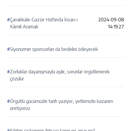
#
Çanakkale-Gazze Hattında İnsan-ı
2024-09-08
Kâmili Aramak
14:19:27
#
Siyonizmin sponsorları da bedelini ödeyecek
#
Zorluklar dayanışmayla aşılır, sorunlar örgütlenerek
çözülür
#
Örgütlü gücümüzle tarih yazıyor, yetkimizle kazanım
üretiyoruz
#
Eğitim sisteminin ihtiyacı tamir mi, imar mı?