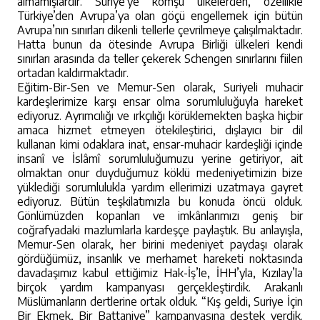
almamışlardır. Suriye’ye komşu ülkelerden, özellikle
Türkiye’den Avrupa’ya olan göçü engellemek için bütün
Avrupa’nın sınırları dikenli tellerle çevrilmeye çalışılmaktadır.
Hatta bunun da ötesinde Avrupa Birliği ülkeleri kendi
sınırları arasında da teller çekerek Schengen sınırlarını fiilen
ortadan kaldırmaktadır.
Eğitim-Bir-Sen ve Memur-Sen olarak, Suriyeli muhacir
kardeşlerimize karşı ensar olma sorumluluğuyla hareket
ediyoruz. Ayrımcılığı ve ırkçılığı körüklemekten başka hiçbir
amaca hizmet etmeyen ötekileştirici, dışlayıcı bir dil
kullanan kimi odaklara inat, ensar-muhacir kardeşliği içinde
insanî ve İslâmî sorumluluğumuzu yerine getiriyor, ait
olmaktan onur duyduğumuz köklü medeniyetimizin bize
yüklediği sorumlulukla yardım ellerimizi uzatmaya gayret
ediyoruz. Bütün teşkilatımızla bu konuda öncü olduk.
Gönlümüzden kopanları ve imkânlarımızı geniş bir
coğrafyadaki mazlumlarla kardeşçe paylaştık. Bu anlayışla,
Memur-Sen olarak, her birini medeniyet paydaşı olarak
gördüğümüz, insanlık ve merhamet hareketi noktasında
davadaşımız kabul ettiğimiz Hak-İş’le, İHH’yla, Kızılay’la
birçok yardım kampanyası gerçekleştirdik. Arakanlı
Müslümanların dertlerine ortak olduk. “Kış geldi, Suriye İçin
Bir Ekmek, Bir Battaniye” kampanyasına destek verdik.