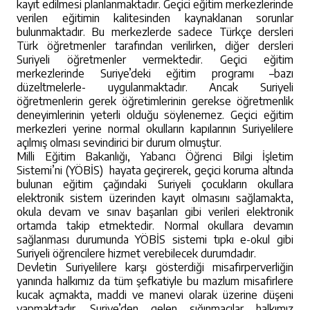
kayıt edilmesi planlanmaktadır. Geçici eğitim merkezlerinde
verilen eğitimin kalitesinden kaynaklanan sorunlar
bulunmaktadır. Bu merkezlerde sadece Türkçe dersleri
Türk öğretmenler tarafından verilirken, diğer dersleri
Suriyeli öğretmenler vermektedir. Geçici eğitim
merkezlerinde Suriye’deki eğitim programı –bazı
düzeltmelerle- uygulanmaktadır. Ancak Suriyeli
öğretmenlerin gerek öğretimlerinin gerekse öğretmenlik
deneyimlerinin yeterli olduğu söylenemez. Geçici eğitim
merkezleri yerine normal okulların kapılarının Suriyelilere
açılmış olması sevindirici bir durum olmuştur.
Milli Eğitim Bakanlığı, Yabancı Öğrenci Bilgi İşletim
Sistemi’ni (YÖBİS) hayata geçirerek, geçici koruma altında
bulunan eğitim çağındaki Suriyeli çocukların okullara
elektronik sistem üzerinden kayıt olmasını sağlamakta,
okula devam ve sınav başarıları gibi verileri elektronik
ortamda takip etmektedir. Normal okullara devamın
sağlanması durumunda YÖBİS sistemi tıpkı e-okul gibi
Suriyeli öğrencilere hizmet verebilecek durumdadır.
Devletin Suriyelilere karşı gösterdiği misafirperverliğin
yanında halkımız da tüm şefkatiyle bu mazlum misafirlere
kucak açmakta, maddi ve manevi olarak üzerine düşeni
yapmaktadır. Suriye’den gelen sığınmacılar halkımız