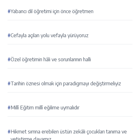
#
Yabancı dil öğretimi için önce öğretmen
#
Cefayla açılan yolu vefayla yürüyoruz
#
Özel öğretimin hâli ve sorunlarının halli
#
Tarihin öznesi olmak için paradigmayı değiştirmeliyiz
#
Millî Eğitim millî eğilime uymalıdır
#
Hikmet sırrına erebilen üstün zekâlı çocukları tanıma ve
yetiştirme davamız