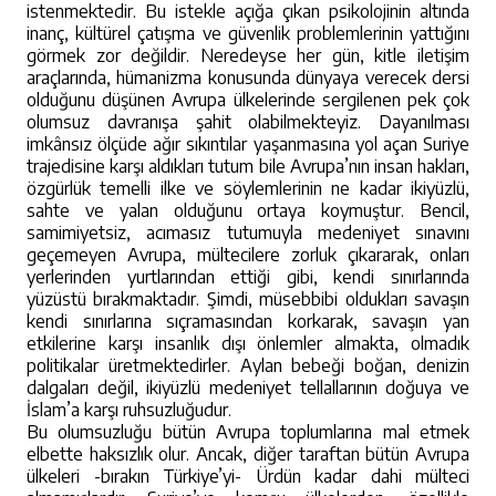
istenmektedir. Bu istekle açığa çıkan psikolojinin altında
inanç, kültürel çatışma ve güvenlik problemlerinin yattığını
görmek zor değildir. Neredeyse her gün, kitle iletişim
araçlarında, hümanizma konusunda dünyaya verecek dersi
olduğunu düşünen Avrupa ülkelerinde sergilenen pek çok
olumsuz davranışa şahit olabilmekteyiz. Dayanılması
imkânsız ölçüde ağır sıkıntılar yaşanmasına yol açan Suriye
trajedisine karşı aldıkları tutum bile Avrupa’nın insan hakları,
özgürlük temelli ilke ve söylemlerinin ne kadar ikiyüzlü,
sahte ve yalan olduğunu ortaya koymuştur. Bencil,
samimiyetsiz, acımasız tutumuyla medeniyet sınavını
geçemeyen Avrupa, mültecilere zorluk çıkararak, onları
yerlerinden yurtlarından ettiği gibi, kendi sınırlarında
yüzüstü bırakmaktadır. Şimdi, müsebbibi oldukları savaşın
kendi sınırlarına sıçramasından korkarak, savaşın yan
etkilerine karşı insanlık dışı önlemler almakta, olmadık
politikalar üretmektedirler. Aylan bebeği boğan, denizin
dalgaları değil, ikiyüzlü medeniyet tellallarının doğuya ve
İslam’a karşı ruhsuzluğudur.
Bu olumsuzluğu bütün Avrupa toplumlarına mal etmek
elbette haksızlık olur. Ancak, diğer taraftan bütün Avrupa
ülkeleri -bırakın Türkiye’yi- Ürdün kadar dahi mülteci