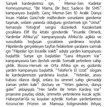
Suriyeli kardeşlerimiz için, Memur-Sen Kadınlar
Komisyonumuz, “Bir Mama, Bir Bez; Sadece Bir SMS”
kampanyası başlattı. Genç Memur-Sen 10 Aralık Dünya
İnsan Hakları Günü’nde mültecilerin sorunlarını gündeme
taşımak, onların yanında olduğunu göstermek için “Umut”
temasıyla fotoğraf sergisi düzenledi. Kazakistanlı
çocuklara Elif Ba kitabı gönderdik. “İnsanlık Ölmedi,
Yardımlar Afrika’ya” kampanyasıyla Afrika’da açlıkla ve
susuzlukla boğuşan çocukların yardımına koştuk.
Filipinlerde gerçekleşen tayfun felaketinin yaralarını sarmak
için “Filipinler İçin İnsanlık Vakti” adıyla yardım kampanyası
başlattık. Suriye için başlatılan “Sana ihtiyacım Var”
kampanyasına tam destek verdik. Somalili yetimlere sahip
çıktık. Bosna-Hersek ve Orta Afrika için eş güdümlü
yardım kampanyası başlattık. “Telafer’e El Uzat” sloganı
ile kardeşlerimizin yardımına koştuk. “Yetimler, anası
babası ölünce değil, onlara bu ümmet sahip çıkmadığı
zaman yetim kalır” düsturu ve “Yetim gülerse, dünya
güler” anlayışıyla “Her Sınıfın Bir Yetim Kardeşi Var”
projesine paydaş olduk, ümmetin yetimlerine kucak açtık.
Habeşistan’da su kuyuları açtırdık. Kurban yardımlarımızı
Kosova’nın Prizren ve Mamuşa bölgesindeki ihtiyaç