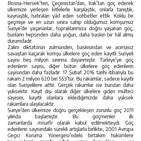
Bosna-Hersek’ten, Çeçenistan’dan, Irak’tan göç ederek
ülkemize yerleşen kitlelerle karşılaştık, onlarla tanıştık,
kaynaştık, hatıraları yâd eden sohbetler ettik. Köklü bir
geçmişe ve en uzun sınıra sahip olduğumuz komşumuz
Suriye’de yaşananlar, topraklarımıza doğru yaşanan göç,
bunların hepsinden daha yoğun, daha baskın bir hâl almış
durumdadır.
Zalim diktatörün zulmünden, baskısından ve acımasız
savaştan kaçarak komşu ülkelere göç eden kayıtlı Suriyeli
sayısı beş milyon sınırına dayanmıştır. Türkiye’ye göç
edenlerin sayısı, diğer bütün ülkelere göç edenlerin
sayısından daha fazladır. 17 Şubat 2016 tarihi itibarıyla bu
rakam 2 milyon 620 bin 553’tür. Bu rakamlar, sadece kayıtlı
olan Suriyelilere aittir. Gerçek rakamlar ise bundan daha
yüksektir. Kayıt dışı olarak diğer ülkelere giden mülteci
sayısını, kayıtlı olanlara eklediğimizde daha yüksek
rakamlara ulaşılacaktır.
Suriye’den ülkemize doğru gerçekleşen zorunlu göç 2011
yılında başlamıştır. Bu göçmenler ilk
zamanlarda
misafir
olarak kabul edilmekteydi. Göç
edenlerin sayısındaki sürekli artışlarla birlikte, 2001 Avrupa
Geçici Koruma Yönergesi’ndeki birtakım hükümlere