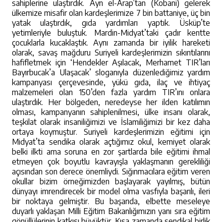
sahiplerine ulaştırdık. Ayn el-Arap’tan (Kobani) gelerek
ülkemize misafir olan kardeşlerimize 7 bin battaniye, üç bin
yatak ulaştırdık, gıda yardımları yaptık. Üsküp’te
yetimleriyle buluştuk. Mardin-Midyat’taki çadır kentte
çocuklarla kucaklaştık. Aynı zamanda bir iyilik hareketi
olarak, savaş mağduru Suriyeli kardeşlerimizin sıkıntılarını
hafifletmek için ‘Hendekler Aşılacak, Merhamet TIR’ları
Bayırbucak’a Ulaşacak’ sloganıyla düzenlediğimiz yardım
kampanyası çerçevesinde, yükü gıda, ilaç ve ihtiyaç
malzemeleri olan 150’den fazla yardım TIR’ını onlara
ulaştırdık. Her bölgeden, neredeyse her ilden katılımın
olması, kampanyanın sahiplenilmesi, ülke insanı olarak,
teşkilat olarak insaniliğimizi ve İslamiliğimizi bir kez daha
ortaya koymuştur. Suriyeli kardeşlerimizin eğitimi için
Midyat’ta sendika olarak açtığımız okul, kemiyet olarak
belki ilkti ama soruna en zor şartlarda bile eğitimi ihmal
etmeyen çok boyutlu kavrayışla yaklaşmanın gerekliliği
açısından son derece önemliydi. Sığınmacılara eğitim veren
okullar bizim örneğimizden başlayarak yayılmış, bütün
dünyayı imrendirecek bir model olma vasfıyla başarılı, ileri
bir noktaya gelmiştir. Bu başarıda, elbette meseleye
duyarlı yaklaşan Milli Eğitim Bakanlığımızın yanı sıra eğitim
gönüllülerinin katkısı büyüktür. Kısa zamanda sendikal birlik