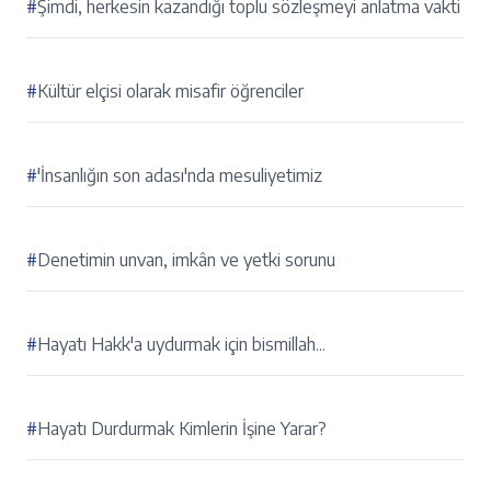
#
Şimdi, herkesin kazandığı toplu sözleşmeyi anlatma vakti
#
Kültür elçisi olarak misafir öğrenciler
#
'İnsanlığın son adası'nda mesuliyetimiz
#
Denetimin unvan, imkân ve yetki sorunu
#
Hayatı Hakk'a uydurmak için bismillah...
#
Hayatı Durdurmak Kimlerin İşine Yarar?