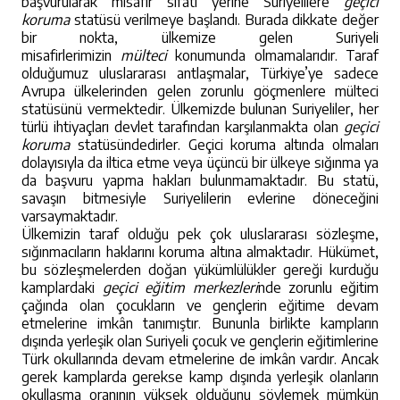
başvurularak misafir sıfatı yerine Suriyelilere
geçici
koruma
statüsü verilmeye başlandı. Burada dikkate değer
bir nokta, ülkemize gelen Suriyeli
misafirlerimizin
mülteci
konumunda olmamalarıdır. Taraf
olduğumuz uluslararası antlaşmalar, Türkiye’ye sadece
Avrupa ülkelerinden gelen zorunlu göçmenlere mülteci
statüsünü vermektedir. Ülkemizde bulunan Suriyeliler, her
türlü ihtiyaçları devlet tarafından karşılanmakta olan
geçici
koruma
statüsündedirler. Geçici koruma altında olmaları
dolayısıyla da iltica etme veya üçüncü bir ülkeye sığınma ya
da başvuru yapma hakları bulunmamaktadır. Bu statü,
savaşın bitmesiyle Suriyelilerin evlerine döneceğini
varsaymaktadır.
Ülkemizin taraf olduğu pek çok uluslararası sözleşme,
sığınmacıların haklarını koruma altına almaktadır. Hükümet,
bu sözleşmelerden doğan yükümlülükler gereği kurduğu
kamplardaki
geçici eğitim merkezleri
nde zorunlu eğitim
çağında olan çocukların ve gençlerin eğitime devam
etmelerine imkân tanımıştır. Bununla birlikte kampların
dışında yerleşik olan Suriyeli çocuk ve gençlerin eğitimlerine
Türk okullarında devam etmelerine de imkân vardır. Ancak
gerek kamplarda gerekse kamp dışında yerleşik olanların
okullaşma oranının yüksek olduğunu söylemek mümkün