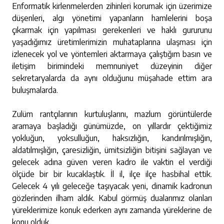
Enformatik kirlenmelerden zihinleri korumak için üzerimize
düşenleri, algı yönetimi yapanların hamlelerini boşa
çıkarmak için yapılması gerekenleri ve haklı gururunu
yaşadığımız üretimlerimizin muhataplarına ulaşması için
izlenecek yol ve yöntemleri aktarmaya çalıştığım basın ve
iletişim birimindeki memnuniyet düzeyinin diğer
sekretaryalarda da aynı olduğunu müşahade ettim ara
buluşmalarda.
Zulüm rantçılarının kurtuluşlarını, mazlum görüntülerde
aramaya başladığı günümüzde, on yıllardır çektiğimiz
yokluğun, yoksulluğun, haksızlığın, kandırılmışlığın,
aldatılmışlığın, çaresizliğin, ümitsizliğin bitişini sağlayan ve
gelecek adına güven veren kadro ile vaktin el verdiği
ölçüde bir bir kucaklaştık. İl il, ilçe ilçe hasbihal ettik.
Gelecek 4 yılı geleceğe taşıyacak yeni, dinamik kadronun
gözlerinden ilham aldık. Kabul görmüş dualarımız olanları
yüreklerimize konuk ederken aynı zamanda yüreklerine de
konu olduk.