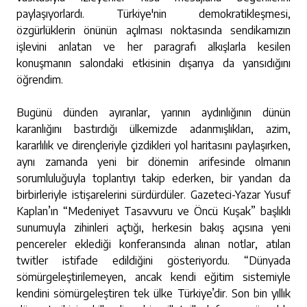
paylaşıyorlardı. Türkiye'nin demokratikleşmesi,
özgürlüklerin önünün açılması noktasında sendikamızın
işlevini anlatan ve her paragrafı alkışlarla kesilen
konuşmanın salondaki etkisinin dışarıya da yansıdığını
öğrendim.
Bugünü dünden ayıranlar, yarının aydınlığının dünün
karanlığını bastırdığı ülkemizde adanmışlıkları, azim,
kararlılık ve dirençleriyle çizdikleri yol haritasını paylaşırken,
aynı zamanda yeni bir dönemin arifesinde olmanın
sorumluluğuyla toplantıyı takip ederken, bir yandan da
birbirleriyle istişarelerini sürdürdüler. Gazeteci-Yazar Yusuf
Kaplan’ın “Medeniyet Tasavvuru ve Öncü Kuşak” başlıklı
sunumuyla zihinleri açtığı, herkesin bakış açısına yeni
pencereler eklediği konferansında alınan notlar, atılan
twitler istifade edildiğini gösteriyordu. “Dünyada
sömürgeleştirilemeyen, ancak kendi eğitim sistemiyle
kendini sömürgeleştiren tek ülke Türkiye’dir. Son bin yıllık