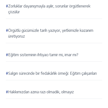
#
Zorluklar dayanışmayla aşılır, sorunlar örgütlenerek
çözülür
#
Örgütlü gücümüzle tarih yazıyor, yetkimizle kazanım
üretiyoruz
#
Eğitim sisteminin ihtiyacı tamir mi, imar mı?
#
Salgın sürecinde bir fedakârlık örneği: Eğitim çalışanları
#
Hakkımızdan azına razı olmadık, olmayız