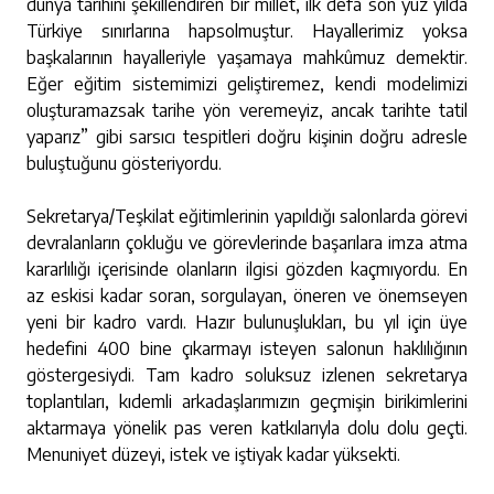
dünya tarihini şekillendiren bir millet, ilk defa son yüz yılda
Türkiye sınırlarına hapsolmuştur. Hayallerimiz yoksa
başkalarının hayalleriyle yaşamaya mahkûmuz demektir.
Eğer eğitim sistemimizi geliştiremez, kendi modelimizi
oluşturamazsak tarihe yön veremeyiz, ancak tarihte tatil
yaparız” gibi sarsıcı tespitleri doğru kişinin doğru adresle
buluştuğunu gösteriyordu.
Sekretarya/Teşkilat eğitimlerinin yapıldığı salonlarda görevi
devralanların çokluğu ve görevlerinde başarılara imza atma
kararlılığı içerisinde olanların ilgisi gözden kaçmıyordu. En
az eskisi kadar soran, sorgulayan, öneren ve önemseyen
yeni bir kadro vardı. Hazır bulunuşlukları, bu yıl için üye
hedefini 400 bine çıkarmayı isteyen salonun haklılığının
göstergesiydi. Tam kadro soluksuz izlenen sekretarya
toplantıları, kıdemli arkadaşlarımızın geçmişin birikimlerini
aktarmaya yönelik pas veren katkılarıyla dolu dolu geçti.
Menuniyet düzeyi, istek ve iştiyak kadar yüksekti.