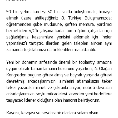
50 bin yetim kardeşi 50 bin sınıfla buluşturmak, himaye
etmek üzere ahitleştiğimiz 8. Türkiye Buluşmamızda;
öğretmenden şube müdürüne, şeften memura, yardımcı
hizmetliden 4/C’li çalışana kadar tüm eğitim çalışanları için
sağladığımız kazanımlara yenisini eklemek için ‘neler
yapmalıyız’ı tartıştık. İllerden gelen talepleri alırken aynı
zamanda teşkilatımıza da beklentilerimizi aktardık.
Yeni bir dönemin arifesinde önemli bir toplantıyı amacına
uygun olarak tamamlamanın huzurunu yaşarken, 4. Olağan
Kongreden bugüne görev almış ve bayrak yarışında görevi
devretmiş arkadaşlarımızın isimlerini atlamaksızın teker
teker yazarak minnet ve şükranla anıyor, nöbeti devralan
arkadaşlarımızın soylu mücadeleyi zirveden yeni hedeflere
taşıyacak liderler olduğuna olan inancımı belirtiyorum.
Kaygısı, kavgası ve sevdası bir olanlara selam olsun.