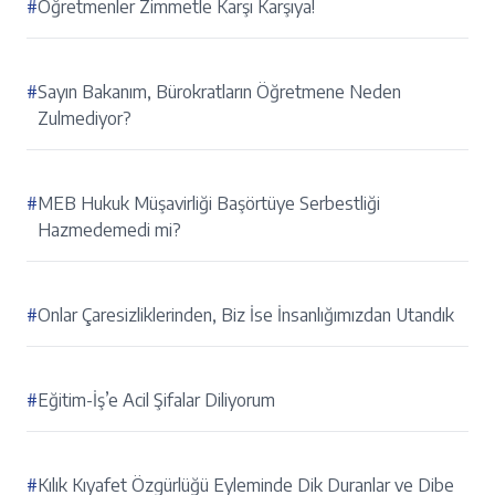
#
Öğretmenler Zimmetle Karşı Karşıya!
#
Sayın Bakanım, Bürokratların Öğretmene Neden
Zulmediyor?
#
MEB Hukuk Müşavirliği Başörtüye Serbestliği
Hazmedemedi mi?
#
Onlar Çaresizliklerinden, Biz İse İnsanlığımızdan Utandık
#
Eğitim-İş’e Acil Şifalar Diliyorum
#
Kılık Kıyafet Özgürlüğü Eyleminde Dik Duranlar ve Dibe