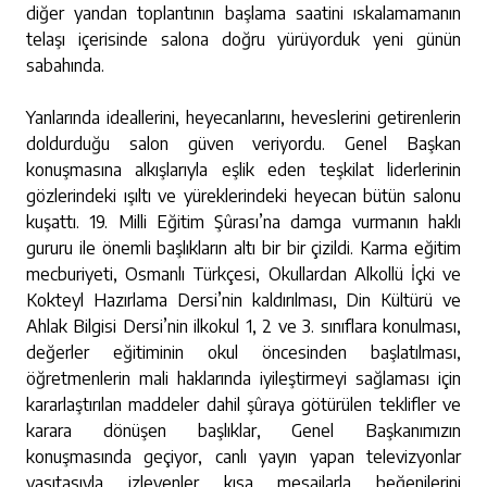
diğer yandan toplantının başlama saatini ıskalamamanın
telaşı içerisinde salona doğru yürüyorduk yeni günün
sabahında.
Yanlarında ideallerini, heyecanlarını, heveslerini getirenlerin
doldurduğu salon güven veriyordu. Genel Başkan
konuşmasına alkışlarıyla eşlik eden teşkilat liderlerinin
gözlerindeki ışıltı ve yüreklerindeki heyecan bütün salonu
kuşattı. 19. Milli Eğitim Şûrası’na damga vurmanın haklı
gururu ile önemli başlıkların altı bir bir çizildi. Karma eğitim
mecburiyeti, Osmanlı Türkçesi, Okullardan Alkollü İçki ve
Kokteyl Hazırlama Dersi’nin kaldırılması, Din Kültürü ve
Ahlak Bilgisi Dersi’nin ilkokul 1, 2 ve 3. sınıflara konulması,
değerler eğitiminin okul öncesinden başlatılması,
öğretmenlerin mali haklarında iyileştirmeyi sağlaması için
kararlaştırılan maddeler dahil şûraya götürülen teklifler ve
karara dönüşen başlıklar, Genel Başkanımızın
konuşmasında geçiyor, canlı yayın yapan televizyonlar
vasıtasıyla izleyenler kısa mesajlarla beğenilerini