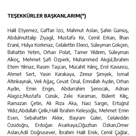
TEŞEKKÜRLER BAŞKANLARIM(*)
Halil Etyemez, Gaffari İzci, Mahmut Aslan, Şahin Gümüş,
Abdulmuttalip Ziyagil, Mustafa Kır, Cemil Erkan, İlhan
Eranıl, Hülya Korkmaz, Celalettin Ekinci, Süleyman Gökçen,
Bahattin Yetim, Orhan Polat, Tamer Yıldırım, Süleyman
Alkoç, Mehmet Şafi Özperk, Muhammed Akgül,İbrahim
Etem Yılmaz, Rasim Taşcan, Mücahit Kılınç, Erol Kavuncu,
Ahmet Sert, Yasin Karakaya, Zinnur Şimşek, İsmail
Altınkaynak, Veli Ağaç, Cevat Önal, Emrullah Aydın, Orhan
Aydın, Emin Engin, Abdurrahim Şenocak, Adnan
Alagöz,Mustafa Cünük, Zeki Karaman, Bülent Kılıç,
Ramazan Çetin, Ali Rıza Aka, Naci Sargın, Ertuğrul
Yıldız,Abdullah Çelik,Halil İbrahim Keleşoğlu, Mehmet Emin
Esen, Sebahattin Akkır, Bayram Güler, Celaleddin
Özüdoğru, Erdoğan Asarkaya,Oğuzhan Özkan,Ömer
Aslan,Adil Doğrusever, İbrahim Halil Erek, Cemil Çağlar,