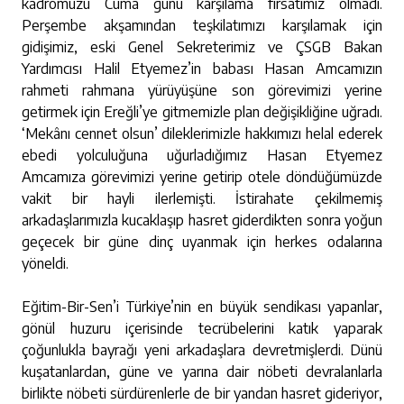
kadromuzu Cuma günü karşılama fırsatımız olmadı.
Perşembe akşamından teşkilatımızı karşılamak için
gidişimiz, eski Genel Sekreterimiz ve ÇSGB Bakan
Yardımcısı Halil Etyemez’in babası Hasan Amcamızın
rahmeti rahmana yürüyüşüne son görevimizi yerine
getirmek için Ereğli’ye gitmemizle plan değişikliğine uğradı.
‘Mekânı cennet olsun’ dileklerimizle hakkımızı helal ederek
ebedi yolculuğuna uğurladığımız Hasan Etyemez
Amcamıza görevimizi yerine getirip otele döndüğümüzde
vakit bir hayli ilerlemişti. İstirahate çekilmemiş
arkadaşlarımızla kucaklaşıp hasret giderdikten sonra yoğun
geçecek bir güne dinç uyanmak için herkes odalarına
yöneldi.
Eğitim-Bir-Sen’i Türkiye’nin en büyük sendikası yapanlar,
gönül huzuru içerisinde tecrübelerini katık yaparak
çoğunlukla bayrağı yeni arkadaşlara devretmişlerdi. Dünü
kuşatanlardan, güne ve yarına dair nöbeti devralanlarla
birlikte nöbeti sürdürenlerle de bir yandan hasret gideriyor,