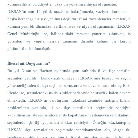
kurumsallıktan, ciddiyetten uzak bir yönetim anlayışı oluşmuştur.
İLKSAN’ın son 12 yıllık mazisine baktığımızda, vaziyeti korumadan
başka herhangi bir şey yapılmış değildir. Yasal düzenlemeler marifetiyle
kuruma yeni bir dinamizm verilme istek ve niyeti oluşmamıştır. İLKSAN
Genel Müdürlüğü ise, hâlihazırdaki mevcut yönetim zihniyeti, iş
görenleri ve yapılanmasıyla zamanın dışında kalmış bir kurum
görüntüsüne bürünmüştür.
İlkesel mi, Duygusal mı?
Bu yıl Nisan ve Haziran aylarında yurt sathında il ve ilçe temsilci
seçimleri yapıldı.
Demokratik olmayan İLKSAN ana tüzüğü ve seçim
yönetmeliğinden dolayı
seçimler soruşturma ve dava konusu olmuş.
Bazı
illerde ise, seçimlerdeki usulsüzlükler nedeniyle belirsizlik halen devam
etmektedir.
İLKSAN’ın varoluşunu hukuksal zeminde tartışılır kılan,
problemlerin yanında, il ve ilçe temsilcileri seçiminde sandığın
kapatılmasını isteyen sendikalar ile kapatılmasını istemeyen sendikaların
seçimlerde işbirliği yapmaları dikkat çekiciydi. Örneğin; Gaziantep’te
İLKSAN ilçe temsilcileri seçiminde sendikamızdan altı, diğer iki
sendikadan dörder kişi seçilmişti. Ancak birbirlerini her platformda