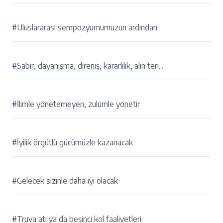
#
Uluslararası sempozyumumuzun ardından
#
Sabır, dayanışma, direniş, kararlılık, alın teri...
#
İlimle yönetemeyen, zulümle yönetir
#
İyilik örgütlü gücümüzle kazanacak
#
Gelecek sizinle daha iyi olacak
#
Truva atı ya da beşinci kol faaliyetleri