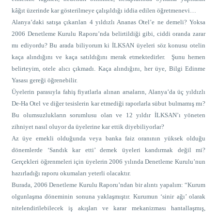
kâğıt üzerinde kar gösterilmeye çalışıldığı iddia edilen öğretmenevi…
Alanya’daki satışa çıkarılan 4 yıldızlı Ananas Otel’e ne demeli? Yoksa
2006 Denetleme Kurulu Raporu’nda belirtildiği gibi, ciddi oranda zarar
mı ediyordu? Bu arada biliyorum ki İLKSAN üyeleri söz konusu otelin
kaça alındığını ve kaça satıldığını merak etmektedirler.
Şunu hemen
belirteyim, otele alıcı çıkmadı. Kaça alındığını, her üye, Bilgi Edinme
Yasası gereği öğrenebilir.
Üyelerin parasıyla fahiş fiyatlarla alınan arsaların, Alanya’da üç yıldızlı
De-Ha Otel ve diğer tesislerin kar etmediği raporlarla sübut bulmamış mı?
Bu olumsuzlukların sorumlusu olan ve 12 yıldır İLKSAN’ı yöneten
zihniyet nasıl oluyor da üyelerine kar ettik diyebiliyorlar?
Az üye emekli olduğunda veya banka faiz oranının yüksek olduğu
dönemlerde ‘Sandık kar etti’ demek üyeleri kandırmak değil mi?
Gerçekleri öğrenmeleri için üyelerin 2006 yılında Denetleme Kurulu’nun
hazırladığı raporu okumaları yeterli olacaktır.
Burada, 2006 Denetleme Kurulu Raporu’ndan bir alıntı yapalım: “Kurum
olgunlaşma döneminin sonuna yaklaşmıştır. Kurumun ‘sinir ağı’ olarak
nitelendirilebilecek iş akışları ve karar mekanizması hantallaşmış,