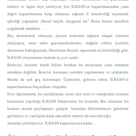
bölücü ve faşist diye niteleyen, biri İLKSAN’ın kapatılmasından yana
diğeri kapatılmasına karşı olmasına rağmen il temsilciliği seçiminde
işbirliği yapmaları ilkesel miydi, duygusal mı? Buna benzer misalleri
çoğaltmak mümkün…
Biz, demokratik olmayan, üyenin iradesine rağmen oluşan yönetim
anlayışına, zarar eden gayrımenkullerine, mağdur edilen üyelerin
durumuna baktığımızda, Denetleme Kurulu raporunda da belirtildiği gibi,
İLKSAN yönetiminin önünde üç yol vardır:
Birincisi, kurumu kendi haline bırakan bu anlayıştan yana olmamız
mümkün değildir. İkincisi, kurumun yeniden yapılanması ve ıslahatıdır.
Bunda da çok geç kalınmıştır. Üçüncüsü, gelinen nokta, İLKSAN’ın
kapatılmasının kaçınılmaz oluşudur.
Evet öğretmenim, bu yazdıklarım; senin alın terin ve emeğinden zorunlu
kesintinin yapıldığı İLKSAN hikâyesinin bir kısmıdır. Biz olanların bir
kısmını sizinle paylaşmaya çalıştık. Sorunları dillendirmeye, gündeme
getirmeye ve yanlışlara karşı mücadele etmeye devam edeceğiz.
Sorunlar çözülünceye, İLKSAN kapatılıncaya kadar…