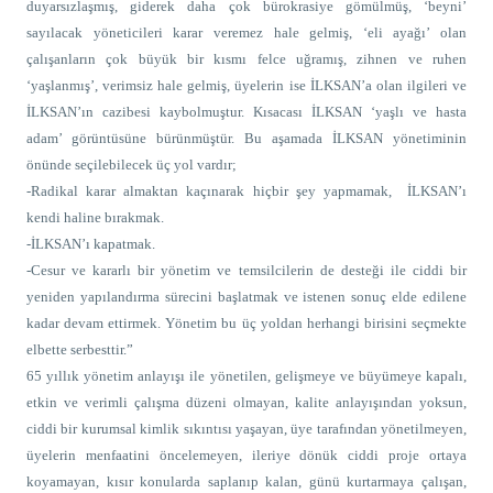
duyarsızlaşmış, giderek daha çok bürokrasiye gömülmüş, ‘beyni’
sayılacak yöneticileri karar veremez hale gelmiş, ‘eli ayağı’ olan
çalışanların çok büyük bir kısmı felce uğramış, zihnen ve ruhen
‘yaşlanmış’, verimsiz hale gelmiş, üyelerin ise İLKSAN’a olan ilgileri ve
İLKSAN’ın cazibesi kaybolmuştur. Kısacası İLKSAN ‘yaşlı ve hasta
adam’ görüntüsüne bürünmüştür.
Bu aşamada İLKSAN yönetiminin
önünde seçilebilecek üç yol vardır;
-Radikal karar almaktan kaçınarak hiçbir şey yapmamak,
İLKSAN’ı
kendi haline bırakmak.
-İLKSAN’ı kapatmak.
-Cesur ve kararlı bir yönetim ve temsilcilerin de desteği ile ciddi bir
yeniden yapılandırma sürecini başlatmak ve istenen sonuç elde edilene
kadar devam ettirmek. Yönetim bu üç yoldan herhangi birisini seçmekte
elbette serbesttir.
”
65 yıllık yönetim anlayışı ile yönetilen, gelişmeye ve büyümeye kapalı,
etkin ve
verimli
çalışma düzeni olmayan, kalite anlayışından yoksun,
ciddi bir kurumsal kimlik sıkıntısı yaşayan, üye tarafından yönetilmeyen,
üyelerin menfaatini öncelemeyen,
ileriye dönük ciddi proje ortaya
koyamayan, kısır konularda saplanıp kalan, g
ünü kurtarmaya çalışan,