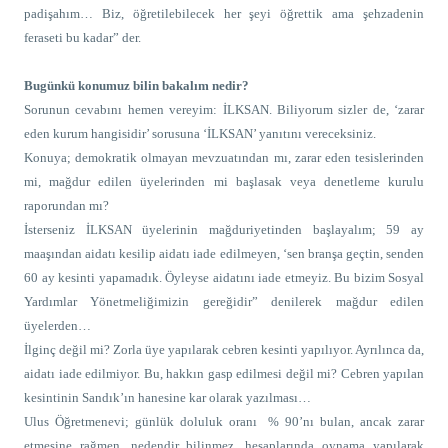
padişahım… Biz, öğretilebilecek her şeyi öğrettik ama şehzadenin
feraseti bu kadar” der.
Bugünkü konumuz bilin bakalım nedir?
Sorunun cevabını hemen vereyim: İLKSAN. Biliyorum sizler de, ‘zarar
eden kurum hangisidir’ sorusuna ‘İLKSAN’ yanıtını vereceksiniz.
Konuya; demokratik olmayan mevzuatından mı, zarar eden tesislerinden
mi, mağdur edilen üyelerinden mi başlasak veya denetleme kurulu
raporundan mı?
İsterseniz İLKSAN üyelerinin mağduriyetinden başlayalım; 59 ay
maaşından aidatı kesilip aidatı iade edilmeyen, ‘sen branşa geçtin, senden
60 ay kesinti yapamadık. Öyleyse aidatını iade etmeyiz. Bu bizim Sosyal
Yardımlar Yönetmeliğimizin gereğidir” denilerek mağdur edilen
üyelerden…
İlginç değil mi? Zorla üye yapılarak cebren kesinti yapılıyor. Ayrılınca da,
aidatı iade edilmiyor. Bu, hakkın gasp edilmesi değil mi? Cebren yapılan
kesintinin Sandık’ın hanesine kar olarak yazılması…
Ulus Öğretmenevi; günlük doluluk oranı
% 90’nı bulan, ancak zarar
etmesine rağmen, nedendir bilinmez, hesaplarında oynama yapılarak