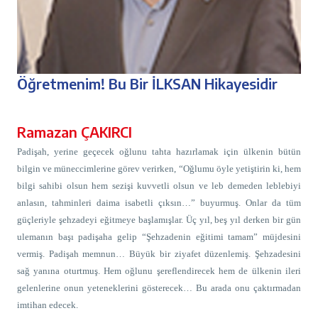
Öğretmenim! Bu Bir İLKSAN Hikayesidir
Ramazan ÇAKIRCI
Padişah, yerine geçecek oğlunu tahta hazırlamak için ülkenin bütün
bilgin ve müneccimlerine görev verirken, “Oğlumu öyle yetiştirin ki, hem
bilgi sahibi olsun hem sezişi kuvvetli olsun ve leb demeden leblebiyi
anlasın, tahminleri daima isabetli çıksın…” buyurmuş. Onlar da tüm
güçleriyle şehzadeyi eğitmeye başlamışlar. Üç yıl, beş yıl derken bir gün
ulemanın başı padişaha gelip “Şehzadenin eğitimi tamam” müjdesini
vermiş. Padişah memnun… Büyük bir ziyafet düzenlemiş. Şehzadesini
sağ yanına oturtmuş. Hem oğlunu şereflendirecek hem de ülkenin ileri
gelenlerine onun yeteneklerini gösterecek… Bu arada onu çaktırmadan
imtihan edecek.