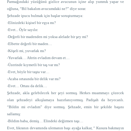
Parmağındaki yüzüğünü gizlice avucunun içine alıp yumruk yapar ve
oğluna, “Bil bakalım avucumdaki ne?” diye sorar.
Şehzade ipucu bulmak için başlar soruşturmaya:
-Elinizdeki kişisel bir eşya mı?
-Evet... Öyle sayılır.
-Değerli bir madenden mi yoksa alelade bir şey mi?
-Elbette değerli bir maden…
-Köşeli mi, yuvarlak mı?
-Yuvarlak… Aferin evladım devam et…
-Üzerinde kıymetli bir taş var mı?
-Evet, böyle bir taşta var…
-Acaba ortasında bir delik var mı?
-Evet… Ortası da delik…
Şehzade, akla gelebilecek her şeyi sormuş. Herkes muammayı çözecek
olan şehzadeyi alkışlamaya hazırlanıyormuş. Padişah da heyecanlı.
“Bildin mi evladım” diye sormuş. Şehzade, emin bir şekilde başını
sallamış:
-Bildim baba, demiş… Elindeki değirmen taşı…
Evet, fıkranın devamında ulemanın başı ayağa kalkar, “ Kusura bakmayın